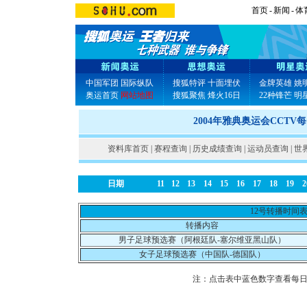
首页
-
新闻
-
体
中国军团
国际纵队
搜狐特评
十面埋伏
金牌英雄
姚
奥运首页
网站地图
搜狐聚焦
烽火16日
22种锋芒
明
2004年雅典奥运会CCTV
资料库首页
|
赛程查询
|
历史成绩查询
|
运动员查询
|
世
日期
11
12
13
14
15
16
17
18
19
2
12号转播时间
转播内容
男子足球预选赛（阿根廷队-塞尔维亚黑山队）
女子足球预选赛（中国队-德国队）
注：点击表中蓝色数字查看每