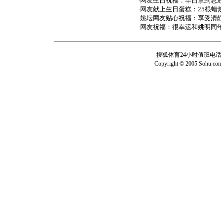
·
网友生日祝福：早日拿到总
·
网友献上生日蛋糕：25根蜡
·
姚坛网友贴心祝福：享受清
·
网友祝福：很幸运和姚明同
搜狐体育24小时值班电话：010
Copyright © 2005 Sohu.com I