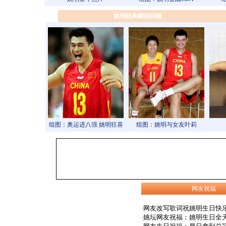
姚明经典瞬间回顾
组图：奥运进八强 姚明狂喜
组图：姚明与女友叶莉
网友祝福
·
网友改写歌词祝姚明生日快
·
姚坛网友祝福：姚明生日全