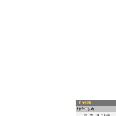
往年战绩
波特兰开拓者
赛 季 胜 负 胜率