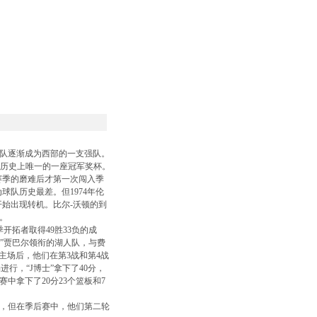
者队逐渐成为西部的一支强队。
得球队历史上唯一的一座冠军奖杯。
赛季的磨难后才第一次闯入季
，为球队历史最差。但1974年伦
队开始出现转机。比尔-沃顿的到
场。
赛季开拓者取得49胜33负的成
”贾巴尔领衔的湖人队，与费
者主场后，他们在第3战和第4战
行，“J博士”拿下了40分，
中拿下了20分23个篮板和7
胜，但在季后赛中，他们第二轮