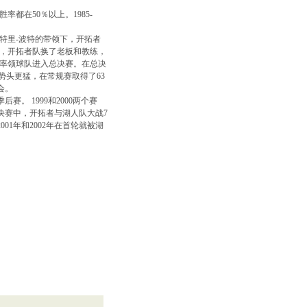
都在50％以上。1985-
）和特里-波特的带领下，开拓者
赛季，开拓者队换了老板和教练，
再次率领球队进入总决赛。在总决
者势头更猛，在常规赛取得了63
会。
。 1999和2000两个赛
决赛中，开拓者与湖人队大战7
1年和2002年在首轮就被湖