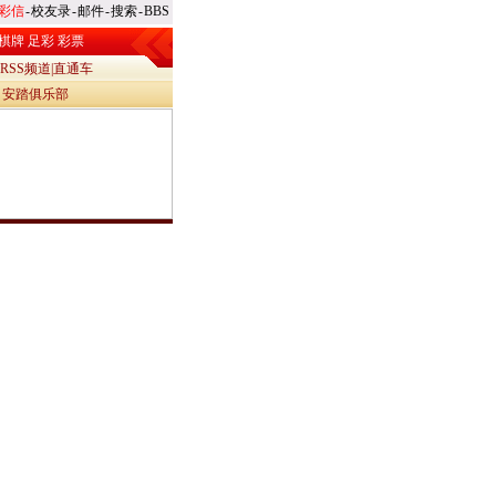
彩信
-
校友录
-
邮件
-
搜索
-
BBS
棋牌
足彩
彩票
RSS频道
|
直通车
|
安踏俱乐部