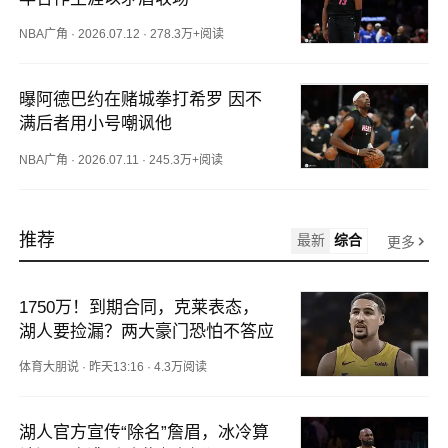
NBA广角
·
2026.07.12
·
278.3万+阅读
曝阿德巴约在赌城拳打希罗 因不
满后者用小号嘲讽他
NBA广角
·
2026.07.11
·
245.3万+阅读
推荐
最新
综合
更多
1750万！到期合同，克莱表态，
湖人要捡漏？两大豪门恐怕不答应
体育大朋说
·
昨天13:16
·
4.3万阅读
湖人官方宣传“除名”詹眉，冰冷算