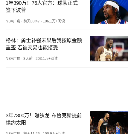
1年390万！76人官方：球队正式
签下波普
NBA广角
·
前天08:47
·
106.1万+阅读
格林：勇士补强未果后我按原金额
重签 若被交易也能接受
NBA广角
·
3天前
·
203.1万+阅读
3年7300万！曝狄龙-布鲁克斯提前
续约太阳
NBA广角
·
前天11:26
·
100.9万+阅读