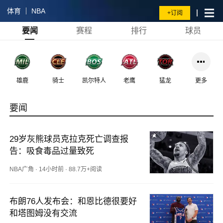
体育
NBA
+订阅
要闻
赛程
排行
球员
雄鹿
骑士
凯尔特人
老鹰
猛龙
更多
要闻
29岁灰熊球员克拉克死亡调查报
告：吸食毒品过量致死
NBA广角
·
14小时前
·
88.7万+阅读
布朗76人发布会：和恩比德很要好 
和塔图姆没有交流