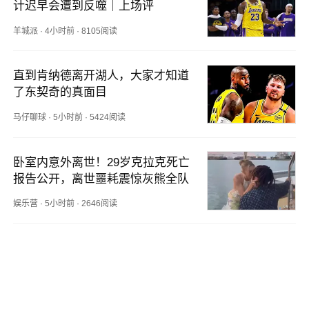
计迟早会遭到反噬｜上场评
羊城派
·
4小时前
·
8105阅读
直到肯纳德离开湖人，大家才知道
了东契奇的真面目
马仔聊球
·
5小时前
·
5424阅读
卧室内意外离世！29岁克拉克死亡
报告公开，离世噩耗震惊灰熊全队
娱乐营
·
5小时前
·
2646阅读