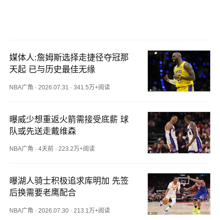
媒体人:詹姆斯选择走捷径夺冠那
天起 已与历史最佳无缘
NBA广角
·
2026.07.31
·
341.5万+阅读
曝威少想重返火箭需接受底薪 球
队或先送走戴维森
NBA广角
·
4天前
·
223.2万+阅读
曝湖人骑士积极追求库明加 先签
后换需要老鹰配合
NBA广角
·
2026.07.30
·
213.1万+阅读