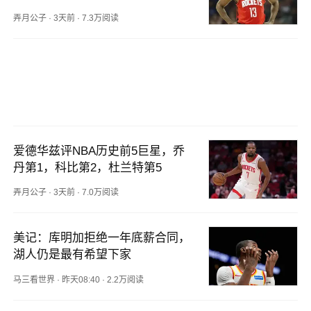
登
弄月公子
·
3天前
·
7.3万阅读
爱德华兹评NBA历史前5巨星，乔
丹第1，科比第2，杜兰特第5
弄月公子
·
3天前
·
7.0万阅读
美记：库明加拒绝一年底薪合同，
湖人仍是最有希望下家
马三看世界
·
昨天08:40
·
2.2万阅读