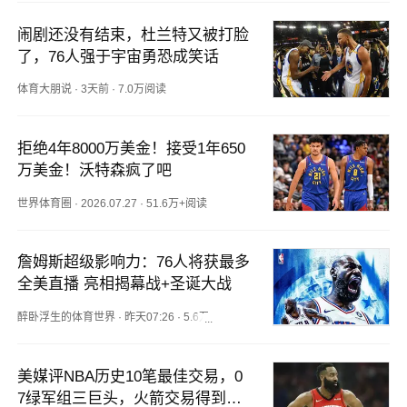
闹剧还没有结束，杜兰特又被打脸
了，76人强于宇宙勇恐成笑话
体育大朋说
·
3天前
·
7.0万阅读
拒绝4年8000万美金！接受1年650
万美金！沃特森疯了吧
世界体育圈
·
2026.07.27
·
51.6万+阅读
詹姆斯超级影响力：76人将获最多
全美直播 亮相揭幕战+圣诞大战
醉卧浮生的体育世界
·
昨天07:26
·
5.6万阅读
美媒评NBA历史10笔最佳交易，0
7绿军组三巨头，火箭交易得到哈