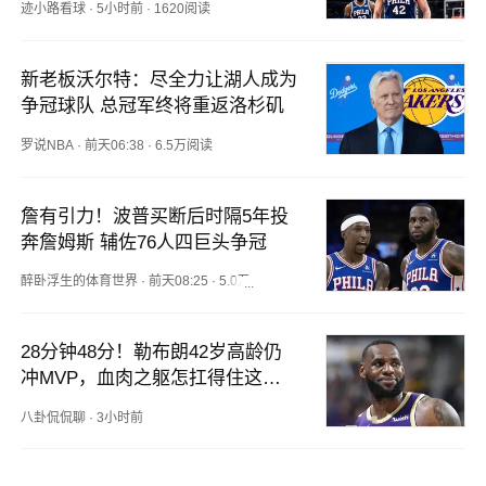
迹小路看球
·
5小时前
·
1620阅读
新老板沃尔特：尽全力让湖人成为
争冠球队 总冠军终将重返洛杉矶
罗说NBA
·
前天06:38
·
6.5万阅读
詹有引力！波普买断后时隔5年投
奔詹姆斯 辅佐76人四巨头争冠
醉卧浮生的体育世界
·
前天08:25
·
5.0万阅读
28分钟48分！勒布朗42岁高龄仍
冲MVP，血肉之躯怎扛得住这般
消耗
八卦侃侃聊
·
3小时前