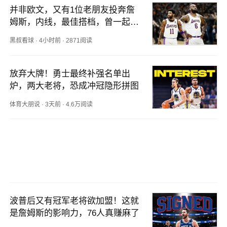
并非欧文，又有1位老朋友投奔詹
姆斯，内线，最佳搭档，曾一起夺
冠
黑叔看球
·
4小时前
·
2871阅读
放弃大牌！勇士最终补强名单出
炉，两大老将，恐成冲冠隐形拼图
体育大朋说
·
3天前
·
4.6万阅读
波普后又有冠军老将欲加盟！这就
是詹姆斯的影响力，76人真赚麻了