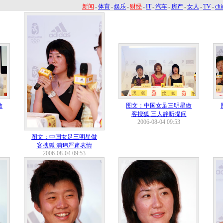
新闻
-
体育
-
娱乐
-
财经
-
IT
-
汽车
-
房产
-
女人
-
TV
-
chi
做
图文：中国女足三明星做
客搜狐 三人静听提问
2006-08-04 09:53
图文：中国女足三明星做
客搜狐 浦玮严肃表情
2006-08-04 09:53