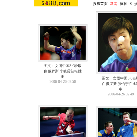
搜狐首页
-
新闻
-
体育
-
S
-
图文：女团中国3-0轻取
白俄罗斯 李晓霞轻松胜
出
图文：女团中国3-0轻
2006-04-26 02:50
白俄罗斯 张怡宁在比
中
2006-04-26 02:49