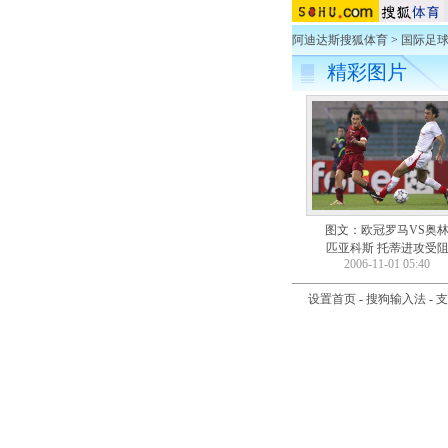
阿迪达斯搜狐体育
>
国际足
精彩图片
图文：欧冠罗马VS奥
匹亚科斯 托蒂进攻受
2006-11-01 05:40
设置首页
-
搜狗输入法
-
支