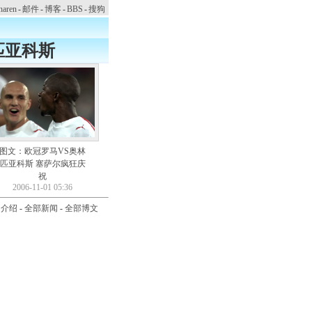
naren
-
邮件
-
博客
-
BBS
-
搜狗
匹亚科斯
图文：欧冠罗马VS奥林
匹亚科斯 塞萨尔疯狂庆
祝
2006-11-01 05:36
司介绍
-
全部新闻
-
全部博文