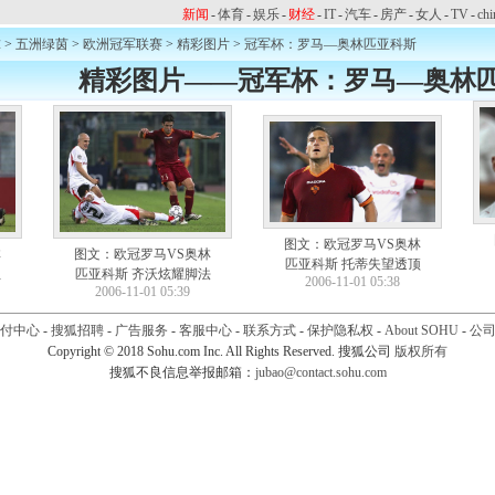
新闻
-
体育
-
娱乐
-
财经
-
IT
-
汽车
-
房产
-
女人
-
TV
-
chi
球
>
五洲绿茵
>
欧洲冠军联赛
>
精彩图片
>
冠军杯：罗马—奥林匹亚科斯
精彩图片——冠军杯：罗马—奥林
图文：欧冠罗马VS奥林
林
图文：欧冠罗马VS奥林
匹亚科斯 托蒂失望透顶
阻
匹亚科斯 齐沃炫耀脚法
2006-11-01 05:38
2006-11-01 05:39
付中心
-
搜狐招聘
-
广告服务
-
客服中心
-
联系方式
-
保护隐私权
-
About SOHU
-
公
Copyright © 2018 Sohu.com Inc. All Rights Reserved.
搜狐公司
版权所有
搜狐不良信息举报邮箱：
jubao@contact.sohu.com