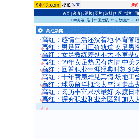
新闻
首页
|
滚动
|
S视频
|
图片
|
策划
|
社区
|
博客
|
国
·
2008奥运
·
足球中国之队
·
中超数据库
·
CB
高红新闻
·
高红：感情生活还没着地 体育管
·
高红：男足回归正确轨道 女足男
★★
·
高红：女足教练差别不大 不重基
★★
·
高红：99年女足热另有内情 中美
★★
·
高红：回首职业生涯经典时刻 96
★★★
·
高红：十年替患难见真情 场地工
★★★
·
高红：球员留洋概念太空洞 走出
★★
·
高红：阅历丰富只求最好 东渡日
★★★
·
高红：探究职业和业余区别 加入
★★
★★