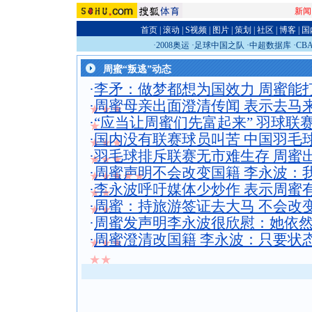
新闻
首页
|
滚动
|
S视频
|
图片
|
策划
|
社区
|
博客
|
国
·
2008奥运
·
足球中国之队
·
中超数据库
·
CB
周蜜“叛逃”动态
·
李矛：做梦都想为国效力 周蜜能
·
周蜜母亲出面澄清传闻 表示去马
★★★
·
“应当让周蜜们先富起来” 羽球联
★
·
国内没有联赛球员叫苦 中国羽毛
★★★
·
羽毛球排斥联赛无市难生存 周蜜
★★★
·
周蜜声明不会改变国籍 李永波：
★★★★★
·
李永波呼吁媒体少炒作 表示周蜜
★★
·
周蜜：持旅游签证去大马 不会改
★★
·
周蜜发声明李永波很欣慰：她依
·
周蜜澄清改国籍 李永波：只要状
★★★
★★