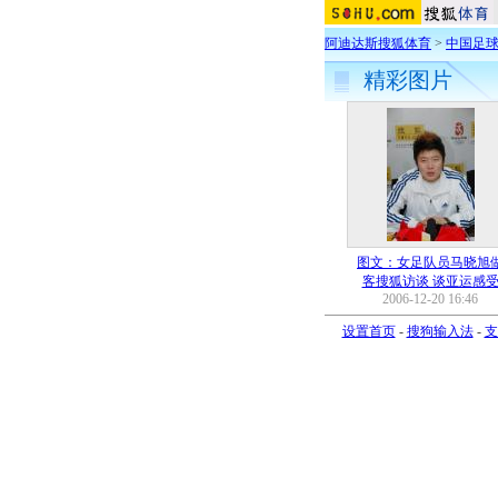
阿迪达斯搜狐体育
>
中国足
精彩图片
图文：女足队员马晓旭
客搜狐访谈 谈亚运感
2006-12-20 16:46
设置首页
-
搜狗输入法
-
支