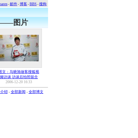
naren
-
邮件
-
博客
-
BBS
-
搜狗
——图片
图文：马晓旭做客搜狐视
频访谈 访谈后拍照留念
2006-12-20 16:33
司介绍
-
全部新闻
-
全部博文