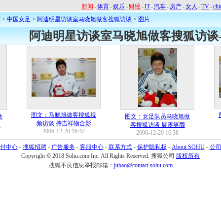
新闻
-
体育
-
娱乐
-
财经
-
IT
-
汽车
-
房产
-
女人
-
TV
-
chi
球
>
中国女足
>
阿迪明星访谈室马晓旭做客搜狐访谈
>
图片
阿迪明星访谈室马晓旭做客搜狐访谈
图文：马晓旭做客搜狐视
做
图文：女足队员马晓旭做
频访谈 持吉祥物合影
受
客搜狐访谈 展露笑颜
2006-12-20 16:42
2006-12-20 16:38
付中心
-
搜狐招聘
-
广告服务
-
客服中心
-
联系方式
-
保护隐私权
-
About SOHU
-
公
Copyright © 2018 Sohu.com Inc. All Rights Reserved.
搜狐公司
版权所有
搜狐不良信息举报邮箱：
jubao@contact.sohu.com