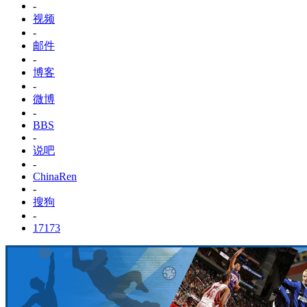
-
视频
-
邮件
-
博客
-
微博
-
BBS
-
说吧
-
ChinaRen
-
搜狗
-
17173