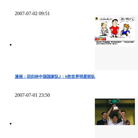
2007-07-02 09:51
漫画：回归杯中国国家队2：0胜世界明星联队
2007-07-01 23:50