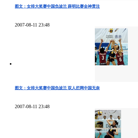
图文：女排大奖赛中国负波兰 薛明比赛全神贯注
2007-08-11 23:48
图文：女排大奖赛中国负波兰 双人拦网中国无奈
2007-08-11 23:48