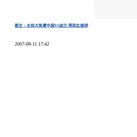
图文：女排大奖赛中国VS波兰 周苏红接球
2007-08-11 17:42