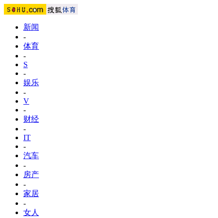
新闻
-
体育
-
S
-
娱乐
-
V
-
财经
-
IT
-
汽车
-
房产
-
家居
-
女人