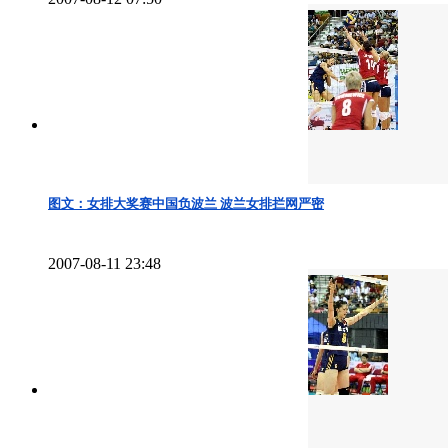
图文：女排大奖赛中国负波兰 波兰女排拦网严密
2007-08-11 23:48