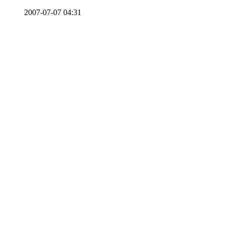
2007-07-07 04:31