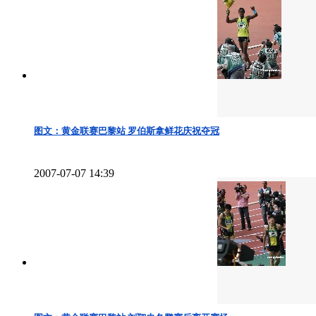
图文：黄金联赛巴黎站 罗伯斯拿鲜花庆祝夺冠
2007-07-07 14:39