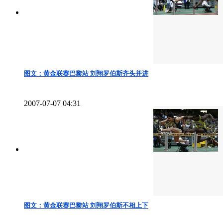
图文：黄金联赛巴黎站 刘翔罗伯斯齐头并进
2007-07-07 04:31
图文：黄金联赛巴黎站 刘翔罗伯斯不相上下