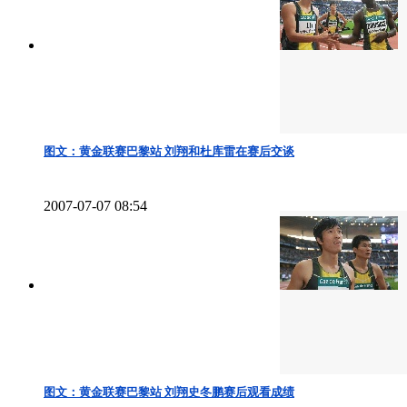
图文：黄金联赛巴黎站 刘翔和杜库雷在赛后交谈
2007-07-07 08:54
图文：黄金联赛巴黎站 刘翔史冬鹏赛后观看成绩