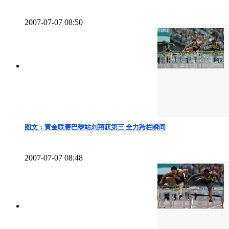
2007-07-07 08:50
图文：黄金联赛巴黎站刘翔获第三 全力跨栏瞬间
2007-07-07 08:48