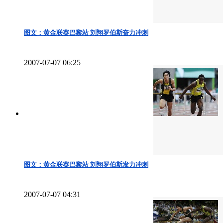
图文：黄金联赛巴黎站 刘翔罗伯斯奋力冲刺
2007-07-07 06:25
图文：黄金联赛巴黎站 刘翔罗伯斯发力冲刺
2007-07-07 04:31