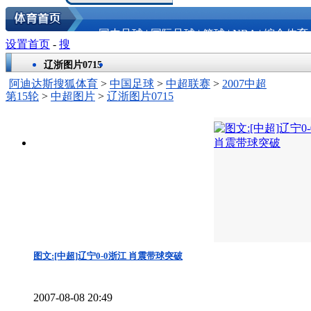
国内足球
|
国际足球
|
篮球
|
NBA
|
综合体育
设置首页
-
搜
辽浙图片0715
阿迪达斯搜狐体育
>
中国足球
>
中超联赛
>
2007中超
第15轮
>
中超图片
>
辽浙图片0715
图文:[中超]辽宁0-0浙江 肖震带球突破
2007-08-08 20:49