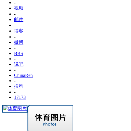
-
视频
-
邮件
-
博客
-
微博
-
BBS
-
说吧
-
ChinaRen
-
搜狗
-
17173