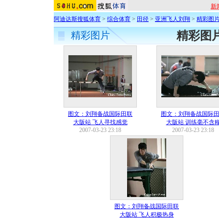
新
阿迪达斯搜狐体育
>
综合体育
>
田径
>
亚洲飞人刘翔
>
精彩图
精彩图
精彩图片
图文：刘翔备战国际田联
图文：刘翔备战国际
大阪站 飞人寻找感觉
大阪站 训练毫不含
2007-03-23 23:18
2007-03-23 23:18
图文：刘翔备战国际田联
大阪站 飞人积极热身