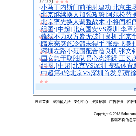
17:19)
★★★
·
小马丁内斯门前抽射建功 北京主场
·
北京继续换人加强攻势 阿尔松替
★★
·
北京率先换人调整战术 小将闫相
★★★
·
组图:[中超]北京国安VS深圳 李
★★★
·
锋线不力双方皆无破门良机 北京半
★★★
·
隋东亮突施冷箭未得手 张磊飞身
★★
·
深圳左路小范围配合造良机 张文
★★★
·
国安急于取胜队员心态浮躁 王长
★★★
·
组图:[中超]北京VS深圳 搜狐体
★★★
·
中超第4轮北京VS深圳首发 郭辉
★★★
★★
设置首页
-
搜狗输入法
-
支付中心
-
搜狐招聘
-
广告服务
-
客服
Copyright
©
2018 Sohu.com
搜狐不良信息