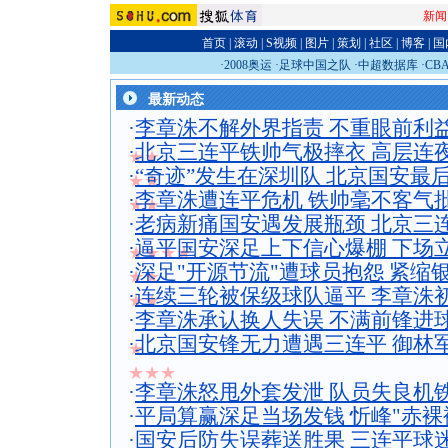
新闻
首页
|
滚动
|
S视频
|
图片
|
策划
|
社区
|
博客
|
国
·
2008奥运
·
足球中国之队
·
中超数据库
·
CB
最新动态
·
李章洙不解外界指责 不重眼前利
·
北京三连平铁帅气极摔衣 高层连
★★
·
“奇迹”发生在深圳队 北京国安最
★★
·
李章洙遭连平危机 铁帅毫不客气
★★
·
老病新痛国安遇发展瓶颈 北京三
·
逼平国安深足上下信心爆棚 下场
★★★★
·
深足"开源节流"遭球员抱怨 紧缩银
★★
·
连续三轮被保级球队逼平 李章洙
★★
·
李章洙承认换人失误 不满前锋进
·
北京国安锋无力遭遇三连平 御林
★
★★★
·
李章洙怒甩外套发泄 队员失良机
·
平局算赢深足当场发钱 忻峰"赤裸裸
·
国安后防失误葬送胜果 三连平球