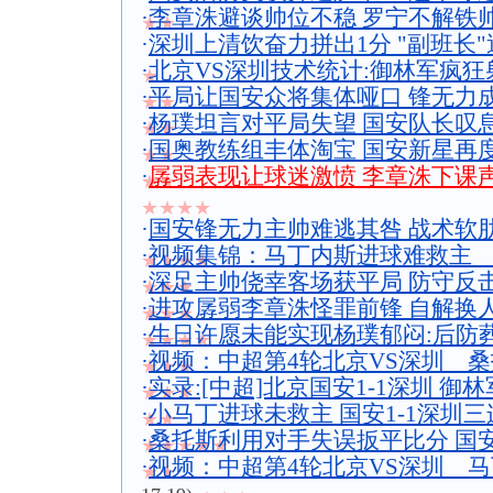
·
李章洙避谈帅位不稳 罗宁不解铁
★★
·
深圳上清饮奋力拼出1分 "副班长
·
北京VS深圳技术统计:御林军疯
★
·
平局让国安众将集体哑口 锋无力
★★
·
杨璞坦言对平局失望 国安队长叹
★★
·
国奥教练组丰体淘宝 国安新星再
★★
·
孱弱表现让球迷激愤 李章洙下课声
★★
★★★★
·
国安锋无力主帅难逃其咎 战术软
·
视频集锦：马丁内斯进球难救主 
★★★★
·
深足主帅侥幸客场获平局 防守反
★★★
·
进攻孱弱李章洙怪罪前锋 自解换
★★★
·
生日许愿未能实现杨璞郁闷:后防
★★★★
·
视频：中超第4轮北京VS深圳 
★★★
·
实录:[中超]北京国安1-1深圳 御
★★★
·
小马丁进球未救主 国安1-1深圳三
★★
·
桑托斯利用对手失误扳平比分 国安
★★★★★
·
视频：中超第4轮北京VS深圳 
★★