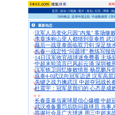
新闻
首页
|
滚动
|
S视频
|
图片
|
策划
|
社区
|
博客
|
国
·
2008奥运
·
足球中国之队
·
中超数据库
·
CB
最新动态
·
汉军人员变化只因"内鬼" 客场惨
·
李章洙称山里人都猜到亚泰胜 武汉
★★★
·
最后一战亚泰面临双刃剑 深足放
★★
·
长春一战定性“问题球” 教练写报
★★★
·
14日汉军收官战球迷免费看 主场
·
中超末轮流言已风起云涌 深圳被
·
汉军铁卫回忆惨败情形 杨昆鹏斥
★★
·
亚泰4-0武汉向冠军迈进 汉军高
★★
·
关键之战力擒武汉 中超夺冠战长
★★
·
杜震宇：冠军是我们的 心态是成
★
★★
·
长春亚泰当家球星信心爆棚 中超
·
武汉准备重罚后防问题球员 当事
★★
·
答谢社会及广大球迷 周三中超末
★★★