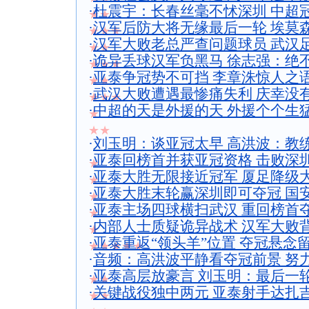
·
杜震宇：长春丝毫不怵深圳 中超
★★
·
汉军后防大将无缘最后一轮 埃莫
★★★
·
汉军大败老总严查问题球员 武汉
★★
·
诡异丢球汉军负黑马 徐志强：绝
★★★
·
亚泰争冠势不可挡 李章洙惊人之
★★
·
武汉大败遭遇最惨痛失利 庆幸没
★★★
·
中超的天是外援的天 外援个个生
★
★★
·
刘玉明：谈亚冠太早 高洪波：教
·
亚泰回榜首并获亚冠资格 击败深
★
·
亚泰大胜无限接近冠军 厦足降级
★
·
亚泰大胜末轮赢深圳即可夺冠 国
★
·
亚泰主场四球横扫武汉 重回榜首
★
·
内部人士质疑诡异战术 汉军大败
★
·
亚泰重返“领头羊”位置 夺冠悬念
★★★★★
·
音频：高洪波平静看夺冠前景 努
·
亚泰高层放豪言 刘玉明：最后一
★★
·
关键战役独中两元 亚泰射手达扎
★★