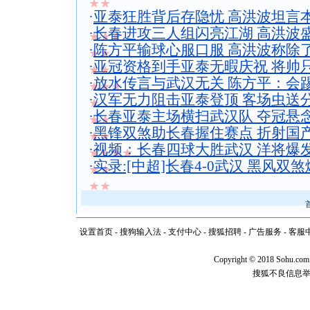
★★
·
亚泰狂胜背后存隐忧 高洪波坦言
·
长春进攻三人组闪亮江湖 高洪波盛
★★★
·
陈方平输球心服口服 高洪波称除
★★
·
亚冠资格到手亚泰无暇庆祝 将帅
★★
·
放水传言与武汉无关 陈方平：会
★★★
·
汉军无力阻击亚泰登顶 客场虫送
★
·
长春亚泰主场横扫武汉队 夺冠悬
★★
·
黑锋双煞助长春握住赛点 折射国
★★
·
视频：长春四球大胜武汉 洋将爆
★★★★
·
实录:[中超]长春4-0武汉 黑风双
★★
★★
设置首页
-
搜狗输入法
-
支付中心
-
搜狐招聘
-
广告服务
-
客服
Copyright
©
2018 Sohu.com
搜狐不良信息