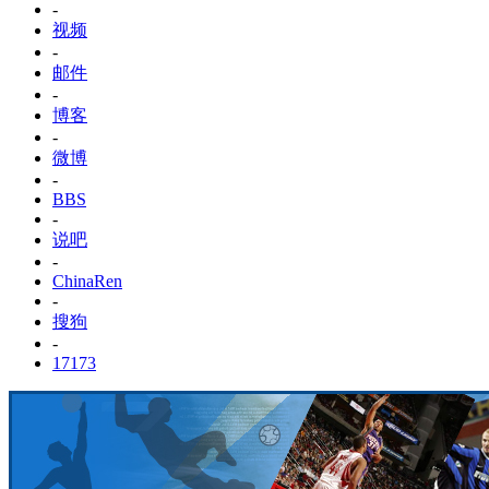
-
视频
-
邮件
-
博客
-
微博
-
BBS
-
说吧
-
ChinaRen
-
搜狗
-
17173