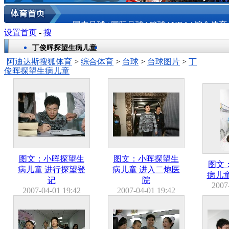
国内足球
|
国际足球
|
篮球
|
NBA
|
综合体育
设置首页
-
搜
丁俊晖探望生病儿童
阿迪达斯搜狐体育
>
综合体育
>
台球
>
台球图片
>
丁
俊晖探望生病儿童
图文：小晖探望生
图文：小晖探望生
图文
病儿童 进行探望登
病儿童 进入二炮医
病儿
记
院
2007
2007-04-01 19:42
2007-04-01 19:42