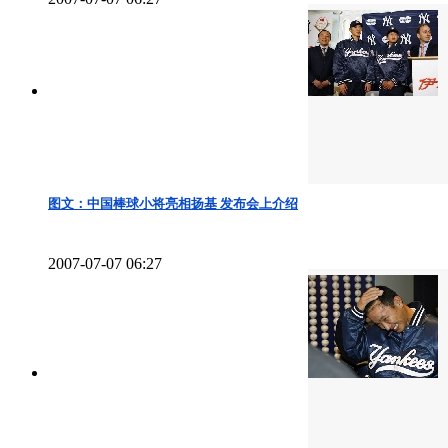
图文：中国棒球小将亮相扬基 发布会上介绍
2007-07-07 06:27