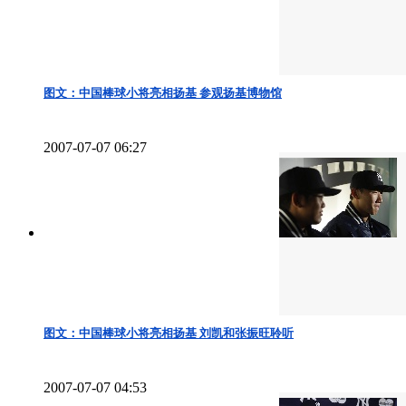
图文：中国棒球小将亮相扬基 参观扬基博物馆
2007-07-07 06:27
图文：中国棒球小将亮相扬基 刘凯和张振旺聆听
2007-07-07 04:53