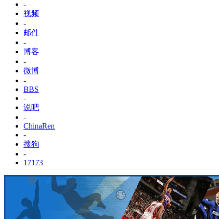
-
视频
-
邮件
-
博客
-
微博
-
BBS
-
说吧
-
ChinaRen
-
搜狗
-
17173