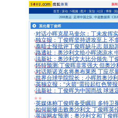
新闻
首页
|
滚动
|
S视频
|
图片
|
策划
|
社区
|
博客
|
国
·
2008奥运
·
足球中国之队
·
中超数据库
·
CB
英伦看丁俊晖
·
对话小晖克星马奎尔：丁未发挥实
·
独立报：丁俊晖坚持进攻至上 不
★★★★
·
泰晤士报批评丁俊晖缺斗志 鼓励其
★★★★
·
路透社：奥沙利文给小晖浇凉水 
★★★★
·
法新社：奥沙利文大比分领先 丁
★★★★
·
怀特预测:丁俊晖非常强大 但奥
★★★★
·
对话斯诺克名将奥布莱恩 丁应尽
★★
·
世界台球学院院长：小晖胜奥沙利
★★
·
英独立报："火箭"需拉起红色警报
★★★★
·
法新社：丁俊晖为中国而战 球迷
★★★★
★★
·
英媒体称丁俊晖备受瞩目 多特卫
·
如何能够击败奥沙利文 丁俊晖英
★★★★
·
英国网友预测：奥沙利文和丁俊
★★★★★