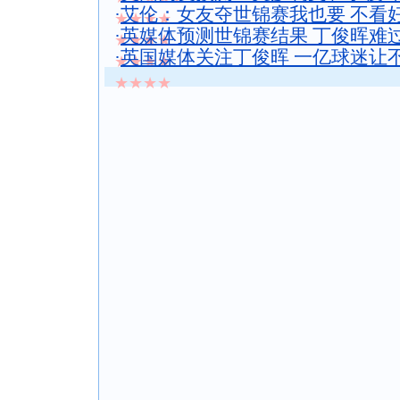
·
艾伦：女友夺世锦赛我也要 不看好
★★★★
·
英媒体预测世锦赛结果 丁俊晖难过
★★★★
·
英国媒体关注丁俊晖 一亿球迷让
★★★★
★★★★