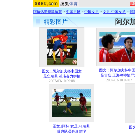
新
阿迪达斯搜狐体育
>
中国足球
>
中国女足
>
女足-中国女足
>
最
阿尔
精彩图片
图文：阿尔加夫杯中
图文：阿尔加夫杯中国女
足告负 王海鸣神情严
足负瑞典 浦玮奋力拼抢
2007-03-10 09:07
2007-03-10 09:08
图文:[阿杯]女足0-1瑞典
图文
瑞典队员身形彪悍