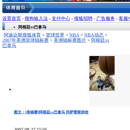
设置首页
-
搜狗输入法
-
支付中心
-
搜狐招聘
-
广告服务
-
客服
阿根廷vs巴拿马
阿迪达斯搜狐体育
>
篮球世界
>
NBA
>
NBA动态
>
2007年美洲篮球锦标赛
>
美洲锦标赛图片
>
阿根廷vs
巴拿马
图文：[美锦赛]阿根廷vs巴拿马 冈萨雷斯拼抢
2007-08-27 15:56