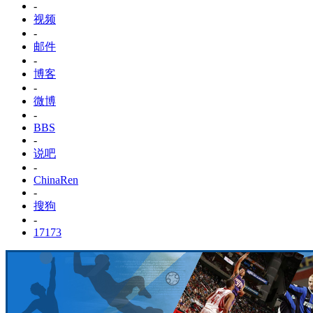
-
视频
-
邮件
-
博客
-
微博
-
BBS
-
说吧
-
ChinaRen
-
搜狗
-
17173