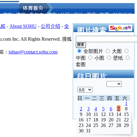
|
赛车
|
棋牌
|
高尔夫
|
博客
|
社区
|
滚动
|
图库
|
彩票
|
时尚运动
私权
-
About SOHU
-
公司介绍
-
全
图片搜索
.com Inc. All Rights Reserved. 搜狐
全部图片
大图
箱：
jubao@contact.sohu.com
中图
小图
壁纸
套图
往日图片
日
一
二
三
四
五
六
1
2
3
4
5
6
7
8
9
10
11
12
13
14
15
16
17
18
19
20
21
22
23
24
25
26
27
28
29
30
31