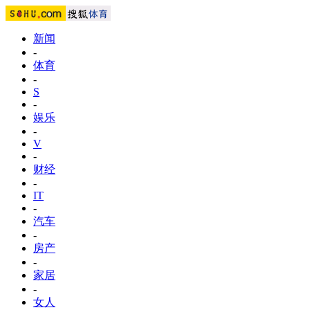
新闻
-
体育
-
S
-
娱乐
-
V
-
财经
-
IT
-
汽车
-
房产
-
家居
-
女人