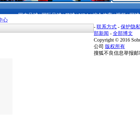
国内足球
|
国际足球
|
篮球
|
NBA
|
综合体育
|
视频
|
网球
中心
-
联系方式
-
保护隐
部新闻
-
全部博文
Copyright
©
2016 Sohu
公司
版权所有
搜狐不良信息举报邮