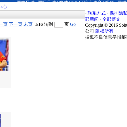
国内足球
|
国际足球
|
篮球
|
NBA
|
综合体育
|
视频
|
网球
中心
-
联系方式
-
保护隐
部新闻
-
全部博文
一页
下一页
末页
1/16
转到
页
Go
Copyright
©
2016 Sohu
公司
版权所有
搜狐不良信息举报邮