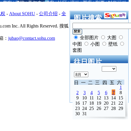
|
赛车
|
棋牌
|
高尔夫
|
博客
|
社区
|
滚动
|
图库
|
彩票
|
时尚运动
私权
-
About SOHU
-
公司介绍
-
全
图片搜索
.com Inc. All Rights Reserved. 搜狐
全部图片
大图
箱：
jubao@contact.sohu.com
中图
小图
壁纸
套图
往日图片
日
一
二
三
四
五
六
1
2
3
4
5
6
7
8
9
10
11
12
13
14
15
16
17
18
19
20
21
22
23
24
25
26
27
28
29
30
31