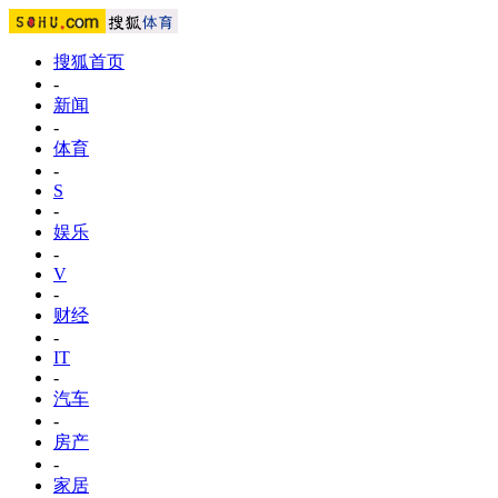
搜狐首页
-
新闻
-
体育
-
S
-
娱乐
-
V
-
财经
-
IT
-
汽车
-
房产
-
家居