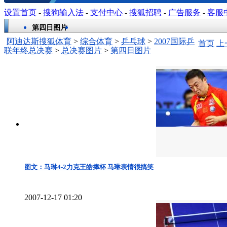
设置首页
-
搜狗输入法
-
支付中心
-
搜狐招聘
-
广告服务
-
客服
第四日图片
阿迪达斯搜狐体育
>
综合体育
>
乒乓球
>
2007国际乒
首页
上
联年终总决赛
>
总决赛图片
>
第四日图片
图文：马琳4-2力克王皓捧杯 马琳表情很搞笑
2007-12-17 01:20