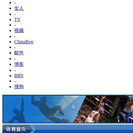
-
女人
-
TV
-
视频
-
ChinaRen
-
邮件
-
博客
-
BBS
-
搜狗