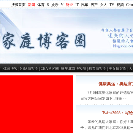
搜狐首页
-
新闻
-
体育
-
S
-
娱乐
-
V
-
财经
-
IT
-
汽车
-
房产
-
女人
-
TV
-
视频
-
Chi
页
|
体育博客
|
NBA博客圈
|
CBA博客圈
|
微笑北京博客圈
|
彩票博客圈
|
美女博客圈
|
大
健康奥运
：
奥运官
7月6日就奥运家庭的评选给官方
日官方网站回复如下...
详细>>
Twins2008
：
写给
亲爱的奥运大家庭：你好！我
子，请允许我们叫北京2008奥运