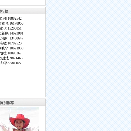
排行榜
刘翔
18882542
冉雄飞
16178956
张仪
15203851
吉新鹏
14693981
王治郅
13430647
高敏
10789523
颜晓华
10691930
段暄
10095367
刘建宏
9871463
郎平
9581165
特别推荐