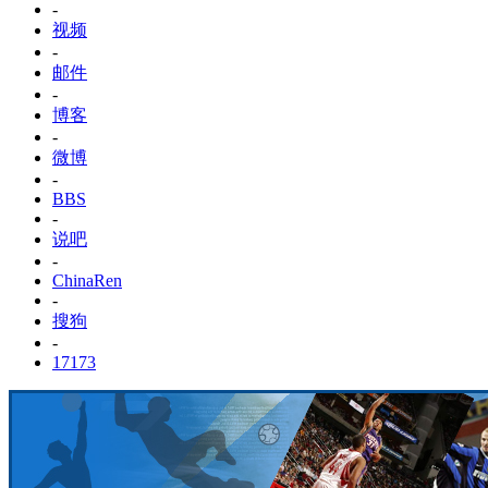
-
视频
-
邮件
-
博客
-
微博
-
BBS
-
说吧
-
ChinaRen
-
搜狗
-
17173