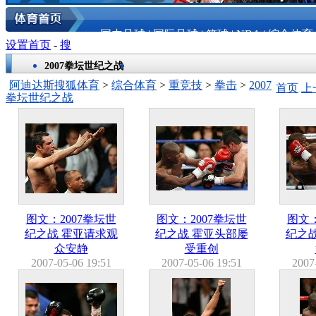
国内足球
|
国际足球
|
篮球
|
NBA
|
综合体育
设置首页
-
搜
2007拳坛世纪之战
阿迪达斯搜狐体育
>
综合体育
>
重竞技
>
拳击
>
2007
首页
上
拳坛世纪之战
图文：2007拳坛世
图文：2007拳坛世
图文：
纪之战 霍亚请求观
纪之战 霍亚头部屡
纪之
众安静
受重创
2007-05-06 19:51
2007-05-06 19:51
2007