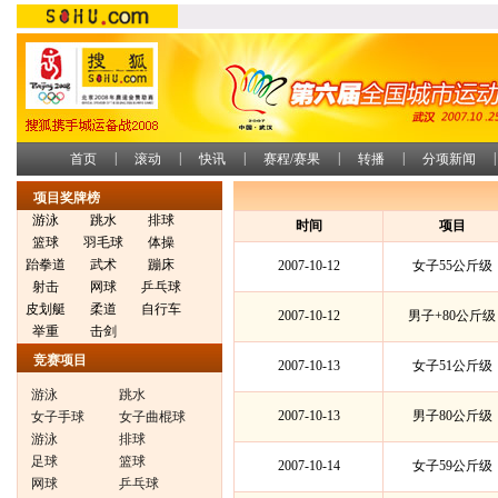
|
|
|
|
|
|
首页
滚动
快讯
赛程/赛果
转播
分项新闻
项目奖牌榜
游泳
跳水
排球
时间
项目
篮球
羽毛球
体操
跆拳道
武术
蹦床
2007-10-12
女子55公斤级
射击
网球
乒乓球
皮划艇
柔道
自行车
2007-10-12
男子+80公斤级
举重
击剑
竞赛项目
2007-10-13
女子51公斤级
游泳
跳水
2007-10-13
男子80公斤级
女子手球
女子曲棍球
游泳
排球
足球
篮球
2007-10-14
女子59公斤级
网球
乒乓球