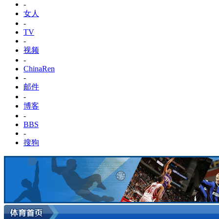
-
女人
-
TV
-
视频
-
ChinaRen
-
邮件
-
博客
-
BBS
-
搜狗