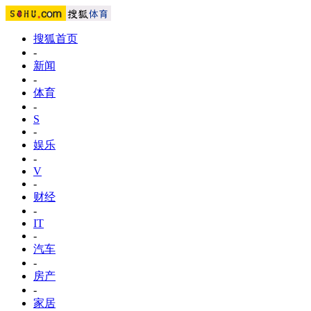
搜狐首页
-
新闻
-
体育
-
S
-
娱乐
-
V
-
财经
-
IT
-
汽车
-
房产
-
家居