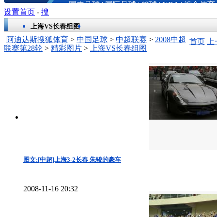
国内足球
|
国际足球
|
篮球
|
NBA
|
综合体育
设置首页
-
搜
上海VS长春组图
阿迪达斯搜狐体育
>
中国足球
>
中超联赛
>
2008中超
首页
上
联赛第28轮
>
精彩图片
>
上海VS长春组图
图文:[中超]上海3-2长春 朱骏的豪车
2008-11-16 20:32