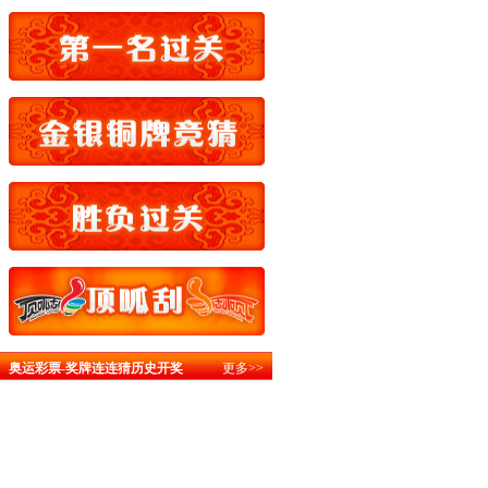
奥运彩票-奖牌连连猜历史开奖
更多>>