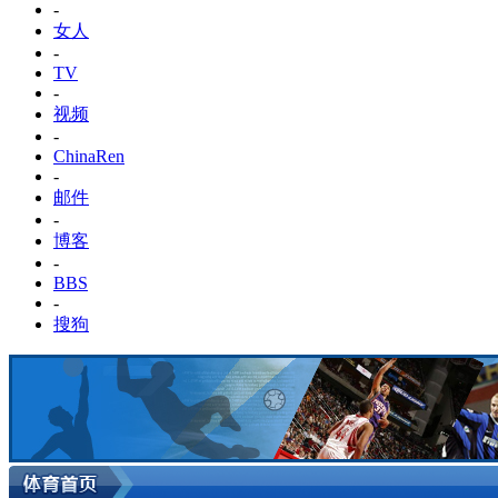
-
女人
-
TV
-
视频
-
ChinaRen
-
邮件
-
博客
-
BBS
-
搜狗