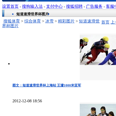
设置首页
-
搜狗输入法
-
支付中心
-
搜狐招聘
-
广告服务
-
客服
短道速滑世界杯图片
搜狐体育
>
综合体育
>
冰雪
>
精彩图片
>
短道速滑世
首页
上
界杯图片
图文：短道速滑世界杯上海站 王濛1000米亚军
2012-12-08 18:56