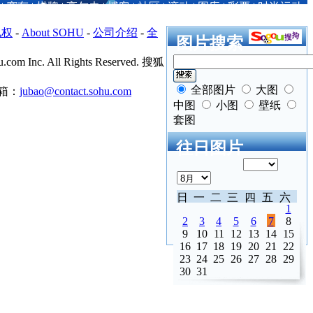
|
赛车
|
棋牌
|
高尔夫
|
博客
|
社区
|
滚动
|
图库
|
彩票
|
时尚运动
私权
-
About SOHU
-
公司介绍
-
全
图片搜索
.com Inc. All Rights Reserved. 搜狐
全部图片
大图
箱：
jubao@contact.sohu.com
中图
小图
壁纸
套图
往日图片
日
一
二
三
四
五
六
1
2
3
4
5
6
7
8
9
10
11
12
13
14
15
16
17
18
19
20
21
22
23
24
25
26
27
28
29
30
31