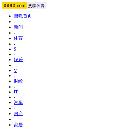
搜狐首页
-
新闻
-
体育
-
S
-
娱乐
-
V
-
财经
-
IT
-
汽车
-
房产
-
家居