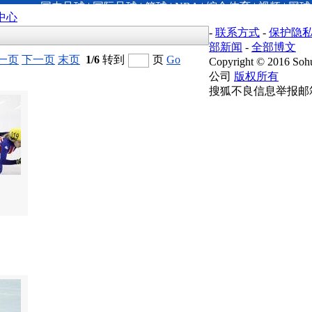
国内足球
|
国际足球
|
篮球
|
NBA
|
综合体育
|
视频
|
网球
中心
-
联系方式
-
保护隐
部新闻
-
全部博文
一页
下一页
末页
1/6
转到
页
Go
Copyright
©
2016 Sohu
公司
版权所有
搜狐不良信息举报邮