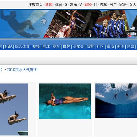
搜狐首页
-
新闻
-
体育
-
S
-
娱乐
-
V
-
财经
-
IT
-
汽车
-
房产
-
家居
-
女人
球
|
NBA
|
综合体育
|
视频
|
网球
|
赛车
|
棋牌
|
高尔夫
|
博客
|
社区
|
滚动
|
图库
|
彩票
|
片
>
2010跳水大奖赛图