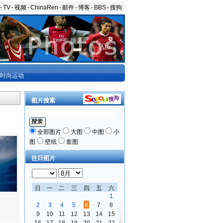
-
TV
-
视频
-
ChinaRen
-
邮件
-
博客
-
BBS
-
搜狗
时尚运动
图片搜索
全部图片
大图
中图
小
图
壁纸
套图
往日图片
日
一
二
三
四
五
六
1
2
3
4
5
6
7
8
9
10
11
12
13
14
15