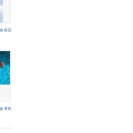
金 杜迈
金 李世