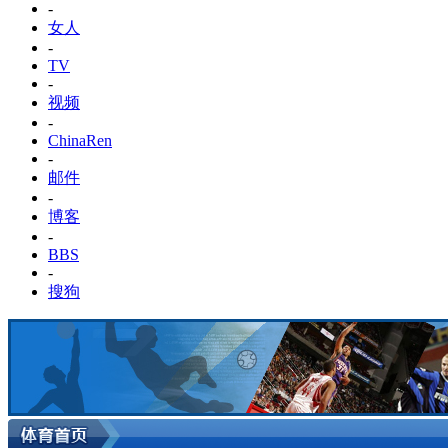
-
女人
-
TV
-
视频
-
ChinaRen
-
邮件
-
博客
-
BBS
-
搜狗