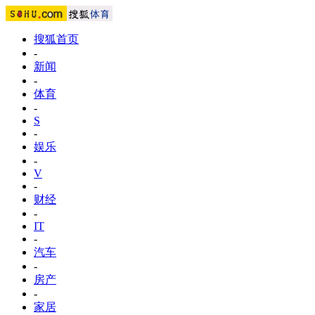
搜狐首页
-
新闻
-
体育
-
S
-
娱乐
-
V
-
财经
-
IT
-
汽车
-
房产
-
家居