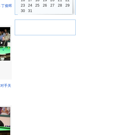
16
17
18
19
20
21
22
23
24
25
26
27
28
29
 丁俊晖
30
31
 对手关