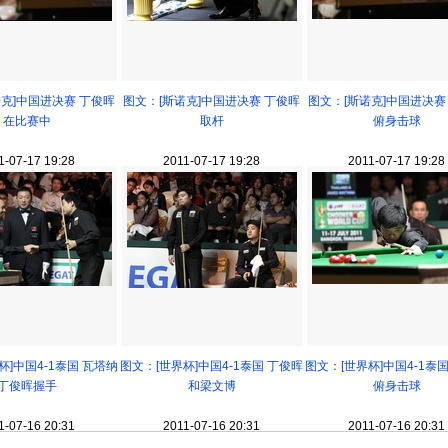
诺克]中国进决赛 丁俊晖
图文：[斯诺克]中国进决赛 丁俊晖
图文：[斯诺克]中国进决赛
在比赛中
取杆
俯身击球
1-07-17 19:28
2011-07-17 19:28
2011-07-17 19:28
杯]中国4-1泰国 瓦塔纳
图文：[世界杯]中国4-1泰国 丁俊晖
图文：[世界杯]中国4-1泰
丁俊晖握手
和梁文博
俯身击球
1-07-16 20:31
2011-07-16 20:31
2011-07-16 20:31