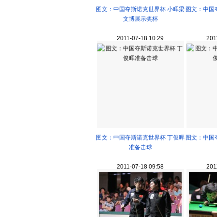
图文：中国夺斯诺克世界杯 小晖梁
图文：中国
文博展示奖杯
2011-07-18 10:29
201
图文：中国夺斯诺克世界杯 丁俊晖
图文：中国
准备击球
2011-07-18 09:58
201