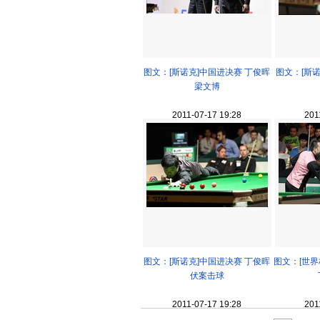
图文：[斯诺克]中国进决赛 丁俊晖
图文：[斯
梁文博
2011-07-17 19:28
201
图文：[斯诺克]中国进决赛 丁俊晖
图文：[世界
伏案击球
2011-07-17 19:28
201