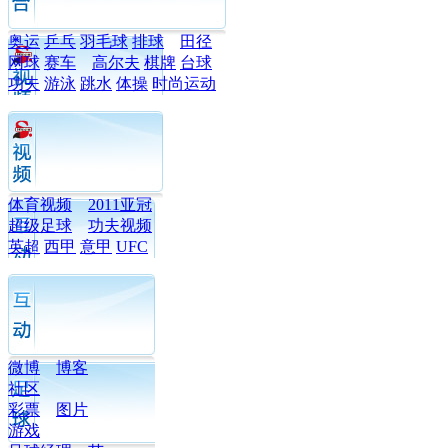
奥运
乒乓
羽毛球
排球
田径
网球
赛车
高尔夫
棋牌
台球
功夫
游泳
跳水
体操
时尚运动
体育视频
2011亚冠
超级足球
功夫视频
英超
西甲
意甲
UFC
微博
博客
社区
彩票
图片
游戏