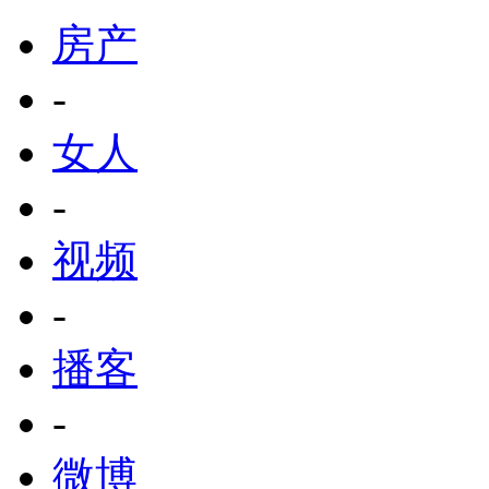
房产
-
女人
-
视频
-
播客
-
微博