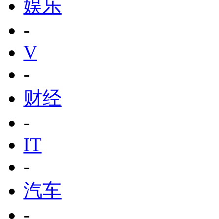
娱乐
-
V
-
财经
-
IT
-
汽车
-