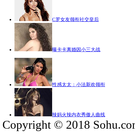
C罗女友领衔社交皇后
曝卡卡离婚因小三大战
性感太太：小法新欢领衔
辣妈火辣内衣秀傲人曲线
Copyright © 2018 Sohu.co