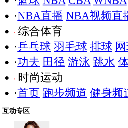
·
篮球
NBA
CBA
WNBA
·
NBA直播
NBA视频直
综合体育
·
乒乓球
羽毛球
排球
网
·
功夫
田径
游泳
跳水
时尚运动
·
首页
跑步频道
健身频
互动专区