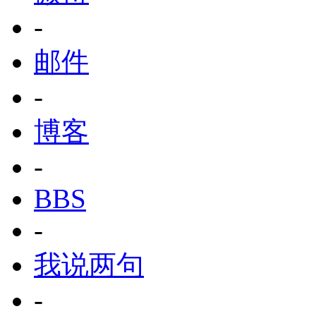
-
邮件
-
博客
-
BBS
-
我说两句
-