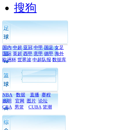
搜狗
国内
中超
亚冠
中甲
国足
女足
国际
英超
西甲
意甲
德甲
海外
欧洲杯
世界波
中超队报
数据库
NBA
数据
直播
赛程
姚明
官网
图片
论坛
CBA
男篮
CUBA
篮潮