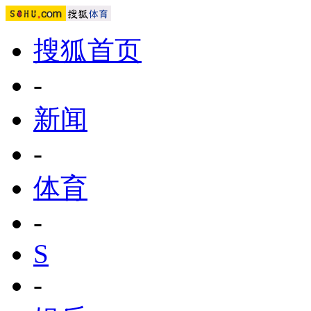
搜狐首页
-
新闻
-
体育
-
S
-