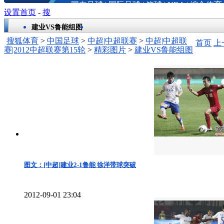
国内足球
|
国际足球
|
篮球
|
NBA
|
综合体育
设置首页
-
搜
建业VS鲁能组图
搜狐体育
>
中国足球
>
中超|中超联赛
>
中超|中超联
首页
上
赛|2012中超联赛第15轮
>
精彩图片
>
建业VS鲁能组图
图文：[中超]建业2-1鲁能 徐洋带球突破
2012-09-01 23:04