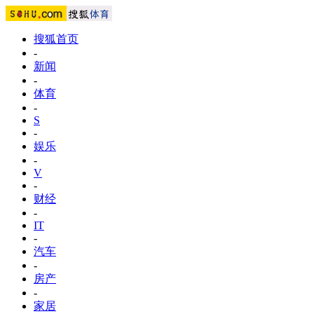
搜狐首页
-
新闻
-
体育
-
S
-
娱乐
-
V
-
财经
-
IT
-
汽车
-
房产
-
家居