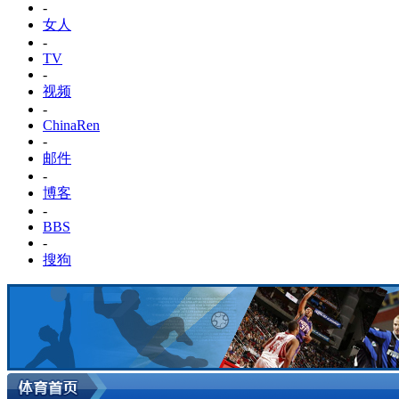
-
女人
-
TV
-
视频
-
ChinaRen
-
邮件
-
博客
-
BBS
-
搜狗