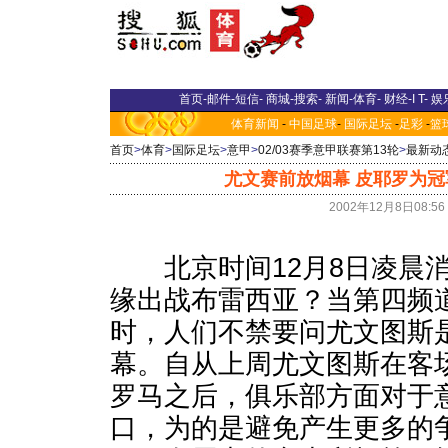
首页
-
邮件
-
短信
-
商城
-
搜索
-
新闻
-
体育
-
财经
-
I T
-
娱
体育新闻
-
中国足球
-
国际足坛
-
足彩
-
篮
首页
>
体育
>
国际足坛
>
意甲
>
02/03赛季意甲联赛第13轮
>
最新动
尤文赛前放烟幕 皮耶罗为
2002年12月8日08:
北京时间12月8日凌晨消
缘出战布雷西亚？当第四频
时，人们不禁要问尤文图斯
幕。自从上周尤文图斯在客场
罗马之后，俱乐部方面对于
口，为的是避免产生更多的