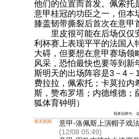
他们的位置而首发。佩索托
意甲桂冠的功臣之一，但本
膝盖韧带撕裂后首次在意甲
里皮很可能在后场仅仅安
利杯赛上表现平平的法国人
大碍，但要想在意甲赛场领
风采，恐怕最快也要等到新
斯明天的出场阵容是3－4－
费拉拉，佩索托；卡莫拉内
斯，赞布罗塔；内德维德；
狐体育钟明）
我来说两句
相关新闻:
意甲-洛佩斯上演帽子戏
(12/08 05:49)