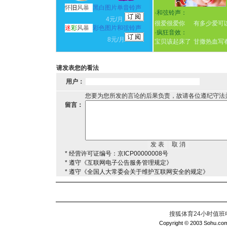
怀
旧
风暴
黑白图片单音铃声
·
和弦铃声：
4元/月
很爱很爱你
有多少爱可
迷
彩
风暴
彩色图片和弦铃声
·
疯狂音效：
8元/月
宝贝该起床了
甘撒热血写
请发表您的看法
用户：
您要为您所发的言论的后果负责，故请各位遵纪守法
留言：
* 经营许可证编号：京ICP00000008号
* 遵守《互联网电子公告服务管理规定》
* 遵守《全国人大常委会关于维护互联网安全的规定》
搜狐体育24小时值班电话：
Copyright © 2003 Sohu.com I