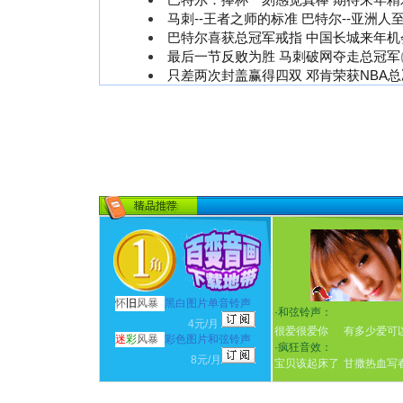
马刺--王者之师的标准 巴特尔--亚洲人
巴特尔喜获总冠军戒指 中国长城来年机
最后一节反败为胜 马刺破网夺走总冠军
只差两次封盖赢得四双 邓肯荣获NBA总
怀
旧
风暴
黑白图片单音铃声
·
和弦铃声：
4元/月
很爱很爱你
有多少爱可
迷
彩
风暴
彩色图片和弦铃声
·
疯狂音效：
8元/月
宝贝该起床了
甘撒热血写