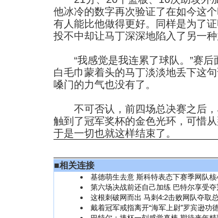
他冰冷的数字再次验证了在如今这个
有人能比他做得更好。同样是为了证
投不中却让马丁深深地陷入了另一种
“我感觉是我连累了球队。”赛后
白毛巾蒙着头的马丁淡淡地丢下这句
嗓门的力气也没有了。
不可否认，前四场总决赛之后，
触到了冠军奖杯的金色光环，可惜从
于是一切也就这样结束了。
■
相关连接
基德萌生去意 斯科特表态下赛季网队核
第六场决战前还自己加练 巴特尔享受夺
这根刺破网而出 马刺4:2击败网队夺取
戴着冠军戒指离开“海军上尉”罗宾逊功
巴特尔：捧杯一刻感觉真棒 期待来年精