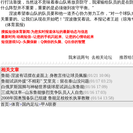
行打法靠拢，当然这不意味着泰山队将放弃防守，我灌输给队员的是在
什么阵型并不重要，重要的是必须做到攻守平衡。”
涅波希望泰山队的队员要和他一道齐心协力努力工作，“对一个球队
关重要的。让我们从现在开始吧！”涅波微笑着说。本报记者
王超
（琼海
(体育晨报)
搜狐短信体育新闻:为您实时报道体坛的最新动态与信息
最新时尚:动画短信--让您的手机闪起来、让您的心情动起来
短信游戏SQ--头脑保龄：Q倒你的头脑、Q出你的智慧
我来说两句
去相关论坛
推荐给
相关文章
鲁能-涅波有话摆在桌面上 身教言传让球员佩服
(01/21 10:06)
鲁能试训外援“不精彩” 艾里克：留在泰山没问题
(01/17 03:23)
白俄罗斯国脚与神秘世界级球星试训山东鲁能
(01/16 17:09)
三成淘汰率--山东鲁能惨烈竞争队员人人自危
(01/16 17:03)
2008年国奥预备队已组建 鲁能足校校长执掌教鞭
(01/14 13:58)
首页
>
体育
>
国内足坛
>
甲A联赛