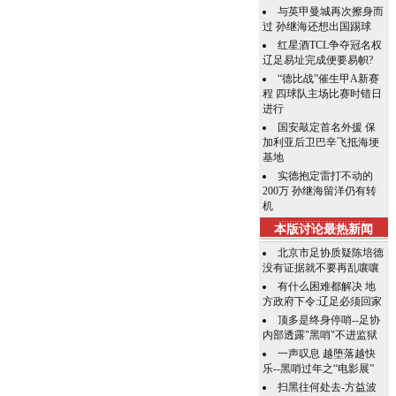
与英甲曼城再次擦身而
过 孙继海还想出国踢球
红星酒TCL争夺冠名权
辽足易址完成便要易帜?
“德比战”催生甲A新赛
程 四球队主场比赛时错日
进行
国安敲定首名外援 保
加利亚后卫巴辛飞抵海埂
基地
实德抱定雷打不动的
200万 孙继海留洋仍有转
机
本版讨论最热新闻
北京市足协质疑陈培德
没有证据就不要再乱嚷嚷
有什么困难都解决 地
方政府下令:辽足必须回家
顶多是终身停哨--足协
内部透露"黑哨"不进监狱
一声叹息 越堕落越快
乐--黑哨过年之“电影展”
扫黑往何处去-方益波