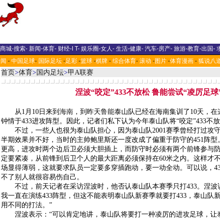
商城
-
搜索
-
新闻
-
体育
-
财经
-
I T
-
娱乐圈
-
女人
-
生活
-
健康
-
汽车
-
房产
-
旅游
-
教育
-
出国
-
新闻
-
中国足球
-
国际足坛
-
足彩
-
篮球
-
棋牌
-
综合体育
-
滚动
-
图片
-
体育漫画
-
狐说八
首页
>
体育
>
国内足坛
>
甲A联赛
涅波“咬定”433不放松 鲁能尝试“凌厉足球
从1月10日来到
海南
，到昨天
鲁能
泰山队已经在海南集训了10天，在
钟情于433进攻阵型。因此，记者们私下认为今年泰山队将“咬定”433不
不过，一些人也很为泰山队担心，因为泰山队2001赛季曾经打过攻守
半期效果并不好，当时的主帅鲍里斯还一度改成了偏重于防守的451阵型。
更高，进攻时两个边后卫必须大胆插上，而防守时必须有两个前锋参与
定要紧凑，从前锋到后卫个人的最大距离必须保持在60米之内。这样才
场显得薄弱，这就要求队员一定要多穿插跑动，要一动全动。可以说，4
不了别人就很容易伤自己。
不过，前天记者在采访涅波时，他否认泰山队本赛季只打433。涅波
我一直在演练433阵型，但这不能表明泰山队新赛季就要打433，泰山队
用不同的打法。”
涅波表示：“可以肯定地讲，泰山队将要打一种凌厉的进攻足球，让