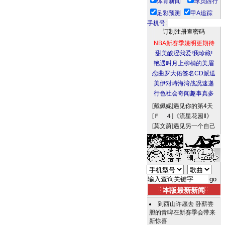
体育新闻
球员西行
足彩预测
甲A追踪
手机号:
NBA新赛季姚明更期待
甜美酸涩我爱!我珍藏!
艳遇叫月上柳梢的美眉
恋曲罗大佑签名CD派送
美伊对峙海湾战况速递
行色社会奇闻趣事真多
[戴佩妮]
遇见你的第4天
[Ｆ ４]
《流星花园Ⅱ》
[莫文蔚]
遇见另一个自己
本版最新新闻
到西山许愿去 卧薪尝
胆的青啤在新赛季会带来
新惊喜