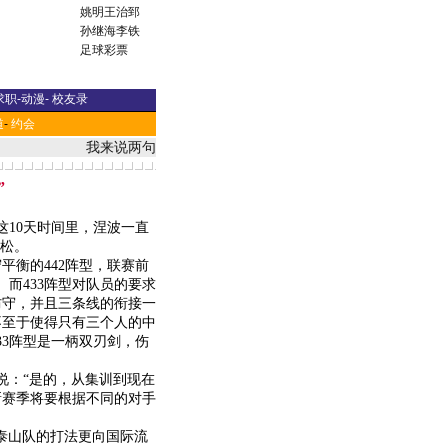
姚明
王治郅
孙继海
李铁
足球彩票
求职
-
动漫
-
校友录
道
-
约会
我来说两句
”
这10天时间里，涅波一直
放松。
平衡的442阵型，联赛前
而433阵型对队员的要求
防守，并且三条线的衔接一
不至于使得只有三个人的中
33阵型是一柄双刃剑，伤
说：“是的，从集训到现在
新赛季将要根据不同的对手
泰山队的打法更向国际流