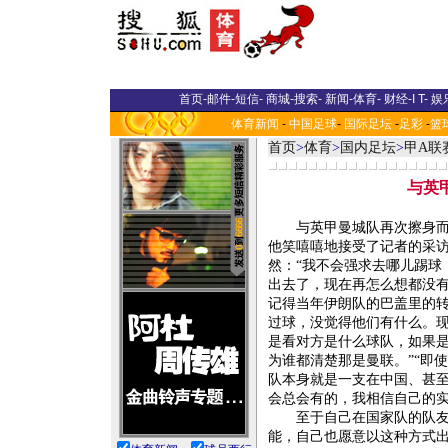
首页
-
邮件
-
短信
-
商城
-
搜索
-
新闻
-
体育
-
财经
-
I T
-
娱
体育新闻
-
中国足球
-
国际足坛
-
足彩
-
篮
首页
>
体育
>
国内足坛
>
甲A联
与英
与英甲曼城队再次擦身而
他笑嘻嘻地接受了记者的采访
然：“我不会强求去哪儿踢球
出去了，现在再怎么想都没有
记得当年伊朗队的巴盖里的转
过球，没觉得他们有什么。现
是看对方是什么球队，如果
为谁都清楚那是曼联。”“即
队本身就是一支在中国、甚
会总会有的，我相信自己的实
至于自己在国家队的队
能，自己也愿意以这种方式出