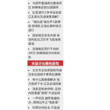
与英甲曼城再次擦身而
过 孙继海还想出国踢球
红星酒TCL争夺冠名权
辽足易址完成便要易帜?
“德比战”催生甲A新赛
程 四球队主场比赛时错日
进行
国安敲定首名外援 保
加利亚后卫巴辛飞抵海埂
基地
实德抱定雷打不动的
200万 孙继海留洋仍有转
机
本版讨论最热新闻
北京市足协质疑陈培德
没有证据就不要再乱嚷嚷
有什么困难都解决 地
方政府下令:辽足必须回家
顶多是终身停哨--足协
内部透露"黑哨"不进监狱
一声叹息 越堕落越快
乐--黑哨过年之“电影展”
扫黑往何处去-方益波