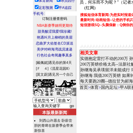
体育新闻
球员西行
员，何乐而不为呢？”（记者
足彩预测
甲A追踪
(红网)
手机号:
搜狐短信体育新闻:为您实时报道
最新时尚:动画短信--让您的手
短信游戏SQ--头脑保龄：Q倒你
NBA新赛季姚明更期待
甜美酸涩我爱!我珍藏!
艳遇叫月上柳梢的美眉
恋曲罗大佑签名CD派送
美伊对峙海湾战况速递
相关文章
行色社会奇闻趣事真多
实德抱定雷打不动的200万
[戴佩妮]
遇见你的第4天
200万英镑价格太高--法新
[Ｆ ４]
《流星花园Ⅱ》
孙继海吴承瑛留洋未能成行 
[莫文蔚]
遇见另一个自己
孙继海:我值200万英镑 如
每天要跑20圈--德拉甘为郝
首页
>
体育
>
国内足坛
>
甲A联
本版最新新闻
到西山许愿去 卧薪尝
胆的青啤在新赛季会带来
新惊喜