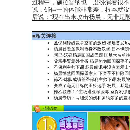
过程中，施拉普纳也一度扮演着很不
说，邵佳一的体能非常差，根本就没
后说：“现在出来攻击杨晨，无非是酸
■
相关连接
圣保利锋线竞争空前的激烈 杨晨首发热
杨晨首发圣保利热身不敌汉堡 日本伊朗
阿里-汉召杨晨回国战巴西 国足大名单控
父亲手臂意外骨折 杨晨匆匆回国探望圣
圣保利主帅下课 杨晨闻讯并没有表示出
杨晨悄然回国探望家人 下赛季不排除回
徳乙-球队成绩差圣保利主帅下课 杨晨
变成了毫无目标的田径选手 杨晨：我是
德乙联赛-1-4主场遭亚琛凌辱 圣保利惨
杨晨专访：两腿受的伤和罗纳尔多的差不