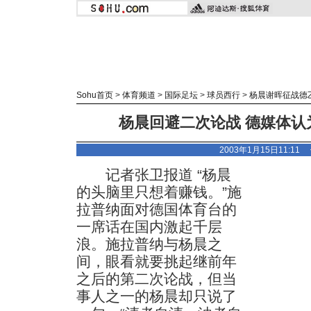
Sohu首页
>
体育频道
>
国际足坛
>
球员西行
>
杨晨谢晖征战德
杨晨回避二次论战 德媒体认
2003年1月15日11:11
记者张卫报道 “杨晨
的头脑里只想着赚钱。”施
拉普纳面对德国体育台的
一席话在国内激起千层
浪。施拉普纳与杨晨之
间，眼看就要挑起继前年
之后的第二次论战，但当
事人之一的杨晨却只说了