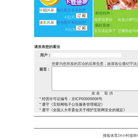
怀
旧
风暴
黑白图片单音铃声
·
和弦铃声：
4元/月
很爱很爱你
有多少爱可
迷
彩
风暴
彩色图片和弦铃声
·
疯狂音效：
8元/月
宝贝该起床了
甘撒热血写
请发表您的看法
用户：
您要为您所发的言论的后果负责，故请各位遵纪守法
留言：
* 经营许可证编号：京ICP00000008号
* 遵守《互联网电子公告服务管理规定》
* 遵守《全国人大常委会关于维护互联网安全的规定》
搜狐体育24小时值班电话：