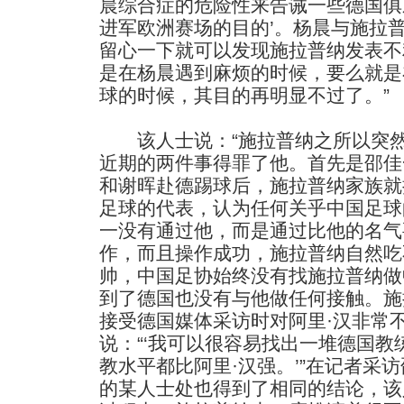
晨综合症的危险性来告诫一些德国俱
进军欧洲赛场的目的’。杨晨与施拉
留心一下就可以发现施拉普纳发表不
是在杨晨遇到麻烦的时候，要么就是
球的时候，其目的再明显不过了。”
该人士说：“施拉普纳之所以突然
近期的两件事得罪了他。首先是邵佳
和谢晖赴德踢球后，施拉普纳家族就
足球的代表，认为任何关乎中国足球
一没有通过他，而是通过比他的名气
作，而且操作成功，施拉普纳自然吃
帅，中国足协始终没有找施拉普纳做
到了德国也没有与他做任何接触。施
接受德国媒体采访时对阿里·汉非常
说：“‘我可以很容易找出一堆德国
教水平都比阿里·汉强。’”在记者采
的某人士处也得到了相同的结论，该