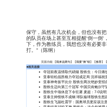
保守，虽然有几次机会，但也没有把
的队员在场上甚至互相提醒‘倒一倒
下，作为教练员，我想也没有必要非
打。”（陈纲）
页面功能 【
我来说两句
】【
我要“揪”错
】【
推荐
】
■
相关连接
夺冠前夜温情取代硝烟 殷铁生：今日痛
亚泰轻松战胜格力夺冠成定局 沈祥福祝
亚泰神奇扳平比分 殷铁生两次绝妙变招
殷铁生迈向第三个冠军 中国贝肯鲍尔守
殷铁生中场休息下令狂屠 麦超：7-0说
亚泰主帅恨铁不成钢 球队输球殷铁生怒
殷铁生飞踹杜震宇：国奥球员更应该注
亚泰结束15轮不败 殷铁生：这个包袱早