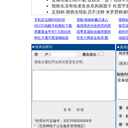
殷铁生没有给老友余东风留面子 杜震宇
足协杯-殷铁生怪队员不冷静 米罗西称
■ 我来说两句
■ 新
对方
用 户：
匿名发出：
请各位遵纪守法并注意语言文明。
[最多
短信内
署 
手 
*经营许可证编号：京ICP00000008号
密 
*《互联网电子公告服务管理规定》