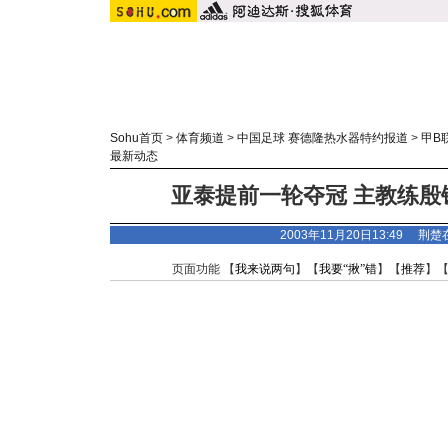
Sohu首页
>
体育频道
>
中国足球 赛德隆热水器特约报道
>
甲B
最新动态
亚泰提前一轮夺冠 主教练殷
2003年11月20日13:49
荆楚
页面功能 【
我来说两句
】【
我要“揪”错
】【
推荐
】