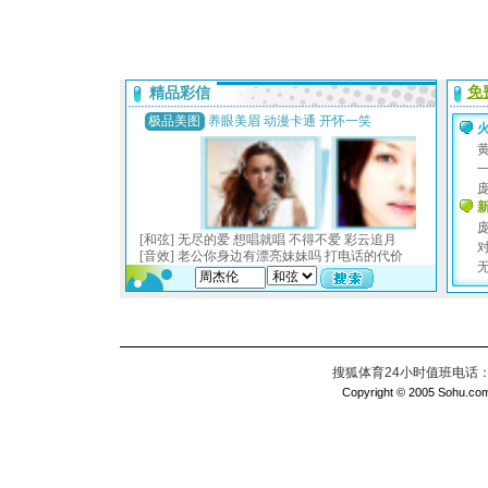
搜狐体育24小时值班电话：010
Copyright © 2005 Sohu.com I