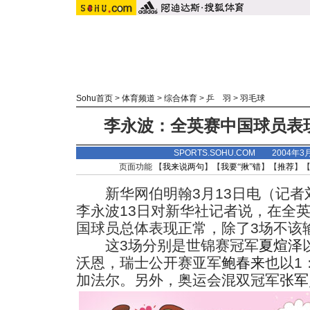
Sohu首页
>
体育频道
>
综合体育
>
乒 羽
>
羽毛球
李永波：全英赛中国球员表
SPORTS.SOHU.COM 2004年3
页面功能 【
我来说两句
】【
我要“揪”错
】【
推荐
】
新华网伯明翰3月13日电（记者
李永波13日对新华社记者说，在全
国球员总体表现正常，除了3场不该
这3场分别是世锦赛冠军
夏煊泽
沃恩，瑞士公开赛亚军
鲍春来
也以1
加法尔。另外，奥运会混双冠军
张军