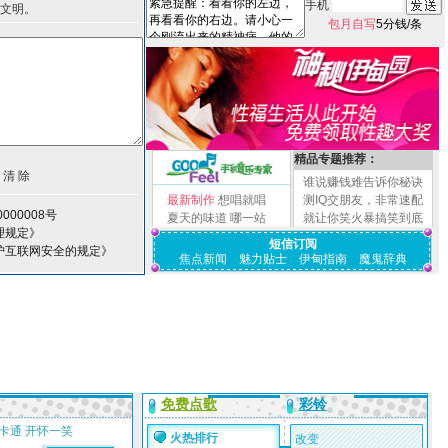
手机
文明。
包月自写
5分钱/条
精品专题推荐：
谁说赚钱难告诉你秘诀
最新制作
想唱就唱
测IQ交朋友，非常速配
000008号
夏天的味道
哪一站
就让你笑火暴搞笑到底
理规定》
短信订阅
护互联网安全的规定》
焦点新闻
魅力贴士
伊甸指南
魔鬼辞典