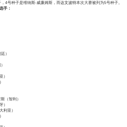
子，4号种子是维纳斯-威廉姆斯，而
达文波特
本次大赛被列为5号种子。
子选手：
）
）
根廷）
国）
亚）
）
雷斯（智利）
牙）
大利亚）
）