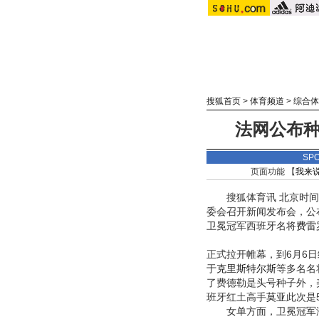
搜狐首页
>
体育频道
>
综合体
法网公布种
SP
页面功能 【
我来
搜狐体育讯 北京时间5
委会召开新闻发布会，公
卫冕冠军西班牙名将
费雷
正式拉开帷幕，到6月6
于
克里斯特尔斯
等多名名
了费德勒是头号种子外，
班牙红土高手
莫亚
此次是
女单方面，卫冕冠军海宁