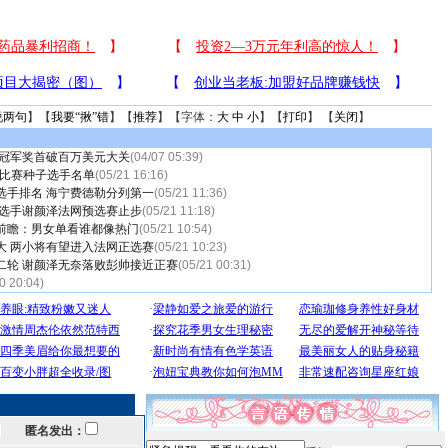
说两句
】【
我要“揪”错
】【
推荐
】【字体：
大
中
小
】【
打印
】 【
关闭
】
 冠军奖首破百万美元大关
(04/07 05:39)
单比赛种子选手名单
(05/21 16:16)
选手排名 海宁费德勒分列第一
(05/21 11:36)
国选手谢颜泽法网预选赛止步
(05/21 11:18)
前瞻：男女单看谁都像热门
(05/21 10:54)
大 两小将有望进入法网正选赛
(05/21 10:23)
二轮 谢颜泽无奈落败彭帅接近正赛
(05/21 00:31)
0 20:04)
匿名发出：