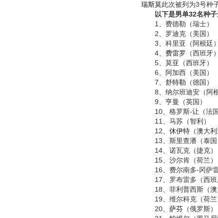
瑞斯莫
此次被列为3号种
以下是男单32名种
1、费德勒（瑞士）
2、罗迪克（美国）
3、科里亚（阿根廷
4、
费雷罗
（西班牙
5、莫亚（西班牙）
6、阿加西（美国）
7、
舒特勒
（德国）
8、纳尔班迪安（阿
9、亨曼（英国）
10、格罗斯-让（法
11、马苏（智利）
12、
休伊特
（澳大利
13、斯里查潘（泰国
14、诺瓦克（捷克）
15、沙尔肯（荷兰）
16、费尔南多-冈萨
17、罗布雷多（西班
18、菲利普西斯（澳
19、维尔科克（荷兰
20、
萨芬
（俄罗斯）