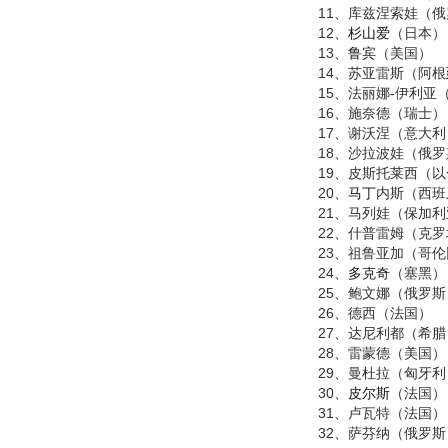
11、库兹涅索娃（俄
12、
杉山爱
（日本）
13、
鲁宾
（美国）
14、苏亚雷斯（阿根
15、法丽娜-伊利亚
16、施奈德（瑞士）
17、谢沃涅（意大利
18、沙拉波娃（俄罗
19、皮斯托莱西（以
20、
马丁
内斯（西班
21、马列娃（保加利
22、什普雷姆（克罗
23、祖鲁亚加（哥伦
24、
多克奇
（塞黑）
25、鲍文娜（俄罗斯
26、德西（法国）
27、达尼利都（希腊
28、雷蒙德（美国）
29、曼杜拉（匈牙利
30、
皮尔斯
（法国）
31、卢瓦特（法国）
32、萨芬纳（俄罗斯