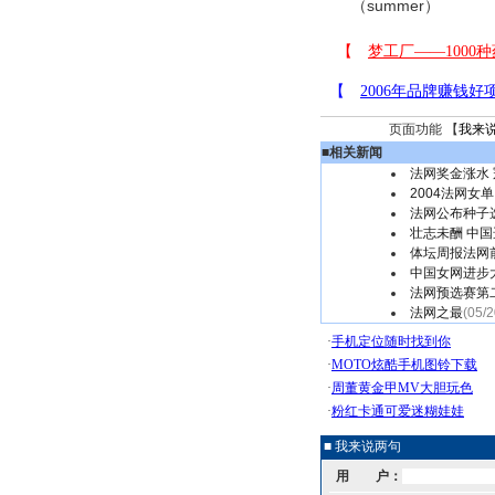
（summer）
页面功能 【
我来
■
相关新闻
法网奖金涨水
2004法网女
法网公布种子
壮志未酬 中
体坛周报法网
中国女网进步
法网预选赛第
法网之最
(05/2
■ 我来说两句
用 户：