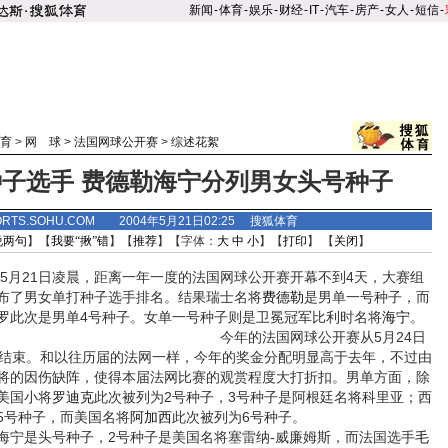
新闻
-
体育
-
娱乐
-
财经
-
IT
-
汽车
-
房产
-
女人
-
短信
-
育
>
网 球
>
法国网球公开赛
>
综述花絮
子选手 费德勒海宁分列男女头号种子
ORTS.SOHU.COM 2004年5月21日02:25 搜狐体育
说两句
】【
我要“揪”错
】【
推荐
】【字体：
大
中
小
】【
打印
】 【
关闭
】
月21日凌晨，距离一年一度的法国网球公开赛开幕不到4天，大赛组
布了男女单打种子选手排名。结果瑞士名将
费德勒
是男单一号种子，而
罗
此次是男单4号种子。女单一号种子则是卫冕冠军比利时名将
海宁
。
今年的法国网球公开赛从5月24日
日结束。和以往历届的法网一样，今年的奖金分配明显高于去年，不过由
将的因伤缺阵，使得本届法网比赛的观赏程度大打折扣。男单方面，除
美国小将
罗迪克
此次被列为2号种子，3号种子是阿根廷名将科里亚；西
5号种子，而美国名将
阿加西
此次被列为6号种子。
是头号种子，2号种子是美国名将塞雷纳-威廉姆斯，而法国选手
毛