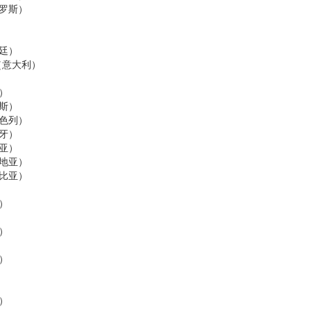
罗斯）
廷）
（意大利）
）
斯）
色列）
牙）
亚）
地亚）
比亚）
）
）
）
）