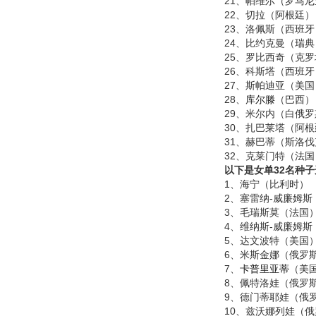
21、帕维尔（罗马尼
22、切拉（阿根廷）
23、洛佩斯（西班牙
24、比约克曼（瑞典
25、罗比西奇（克罗
26、科斯塔（西班牙
27、斯帕迪亚（美国
28、
库尔滕
（巴西）
29、米尔内（白俄罗
30、扎巴莱塔（阿根
31、赫巴蒂（斯洛伐
32、克莱门特（法国
以下是女单32名种
1、海宁（比利时）
2、塞雷纳-威廉姆斯
3、毛瑞斯莫（法国
4、维纳斯-威廉姆斯
5、达文波特（美国
6、米斯金娜（俄罗
7、
卡普里亚蒂
（美
8、佩特洛娃（俄罗
9、德门蒂耶娃（俄
10、兹沃娜列娃（俄