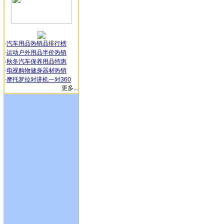
·
汽车用品热销品排行榜
·
运动户外用品半价热销
·
秋冬汽车保养用品特惠
·
电视购物健身器材热销
·
摩托罗拉对讲机一对360
更多...