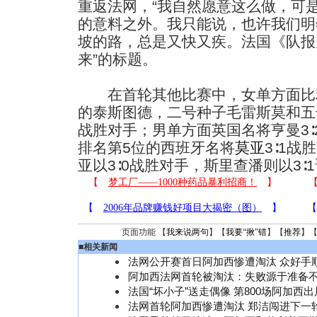
重返法网，“我自然愿意这么做，可
的意料之外。我只能说，也许我们明
坡的路，总是又快又疾。法国《队报
来”的标题。
在首轮其他比赛中，女单方面比利
的泰斯图德，二号种子毛雷斯莫和五
战胜对手；男单方面英国名将亨曼3
排名第5位的西班牙名将
莫亚
3∶1
亚以3∶0战胜对手，斯里查潘则以3∶
页面功能 【
我来说两句
】【
我要“揪”错
】【
推荐
】
■
相关新闻
法网公开赛首日阿加西惨遭淘汰 众好手
阿加西法网首轮被淘汰：失败源于准备
法国“坏小子”送走偶像 第800场阿加西出
法网首轮阿加西惨遭淘汰 郑洁闯进下一