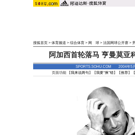
搜狐首页
>
体育频道
>
综合体育
>
网 球
>
法国网球公开赛
>
阿加西首轮落马 亨曼莫亚
SPORTS.SOHU.COM 2004年5
页面功能 【
我来说两句
】【
我要“揪”错
】【
推荐
】