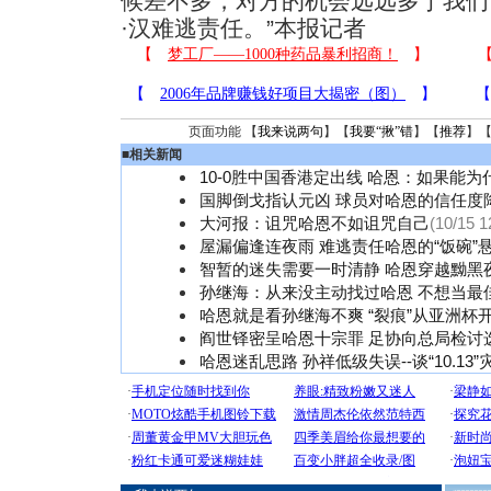
候差不多，对方的机会远远多于我们
·汉难逃责任。”本报记者
页面功能 【
我来说两句
】【
我要“揪”错
】【
推荐
】
■
相关新闻
10-0胜中国香港定出线 哈恩：如果能为
国脚倒戈指认元凶 球员对哈恩的信任度
大河报：诅咒哈恩不如诅咒自己
(10/15 1
屋漏偏逢连夜雨 难逃责任哈恩的“饭碗”
智暂的迷失需要一时清静 哈恩穿越黝黑
孙继海：从来没主动找过哈恩 不想当最佳
哈恩就是看孙继海不爽 “裂痕”从亚洲杯
阎世铎密呈哈恩十宗罪 足协向总局检讨
哈恩迷乱思路 孙祥低级失误--谈“10.13”