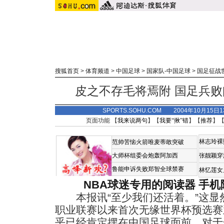
搜狐首页
>
体育频道
>
中国足球
>
国家队-中国足球
>
国足征战
皮之不存毛将焉附 国足兵
SPORTS.SOHU.COM 2004年10月15
页面功能 【
我来说两句
】【
我要“揪”错
】【
推荐
】
林志玲裸
范帅苦恼火箭唯麦蒂敢突破
大师杯组委会炮轰阿加西
张靓颖穿
鲁能申诉失败郑智全球禁赛
林忆莲女
NBA球迷专用的阅读器
手机
本报讯“至少我们还活着。”这显
职业联赛以来首次无缘世界杯预选赛
乎已经肯定摆在中国足球面前，对于