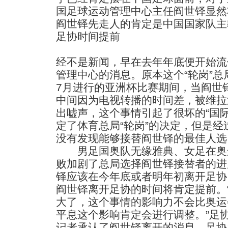
国足球运动管理中心主任阎世铎显然
阎世铎先走人的肯定是中国国家队主
足协时间提前
经不是新闻，早在去年年底便开始流
管理中心的消息。原本这个“轮岗”
7月进行的亚洲杯比赛期间，当阎世
中间因为电视转播的时间差，被维拉
出嘘声，这个事情引起了很坏的“国
定了体育总局“轮岗”的决定，但是
没有发现能够接替阎世铎的最佳人选
男足国奥队无缘雅典、女足在奥
败加剧了总局选择阎世铎接替者的进
铎应该在今年底或者明年初离开足协
阎世铎离开足协的时间将肯定提前。
大了，这个事情的影响力不会比奥运
平息这个影响肯定会进行调整。”足
记者承认了阎世铎离开的消息。足协