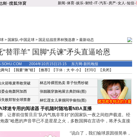
新闻
-
体育
-
娱乐
-
财经
-
IT
-
汽车
-
房产
-
女人
-
短信
-
球
>
国家队-中国足球
>
国足征战世界杯预选赛
>
最新动态
“替罪羊” 国脚“兵谏”矛头直逼哈恩
S.SOHU.COM 2004年10月15日15:15 东方网-新民晚报
说两句
】【
我要“揪”错
】【
推荐
】【字体：
大
中
小
】【
打印
】 【
关闭
】
林志玲裸照热卖
章子怡秀纱裙
恼火箭唯麦蒂敢突破
组委会炮轰阿加西
张靓颖穿旗袍展古典韵味(图)
诉失败郑智全球禁赛
林忆莲女儿掌掴同学偷拍(图)
BA球迷专用的阅读器
手机随时随地看NBA直播
让赛前信誓旦旦“队内气氛非常好”的国家队一夜之间怨声载道。经
炮轰”
哈恩
的声音早已不是星星之火，多数国脚在言语中，将矛头直接
“说白了，我们输球原因很简单，