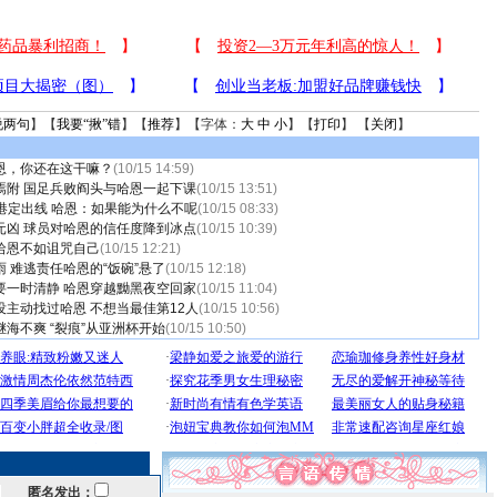
说两句
】【
我要“揪”错
】【
推荐
】【字体：
大
中
小
】【
打印
】 【
关闭
】
恩，你还在这干嘛？
(10/15 14:59)
焉附 国足兵败阎头与哈恩一起下课
(10/15 13:51)
香港定出线 哈恩：如果能为什么不呢
(10/15 08:33)
元凶 球员对哈恩的信任度降到冰点
(10/15 10:39)
哈恩不如诅咒自己
(10/15 12:21)
 难逃责任哈恩的“饭碗”悬了
(10/15 12:18)
要一时清静 哈恩穿越黝黑夜空回家
(10/15 11:04)
没主动找过哈恩 不想当最佳第12人
(10/15 10:56)
海不爽 “裂痕”从亚洲杯开始
(10/15 10:50)
匿名发出：