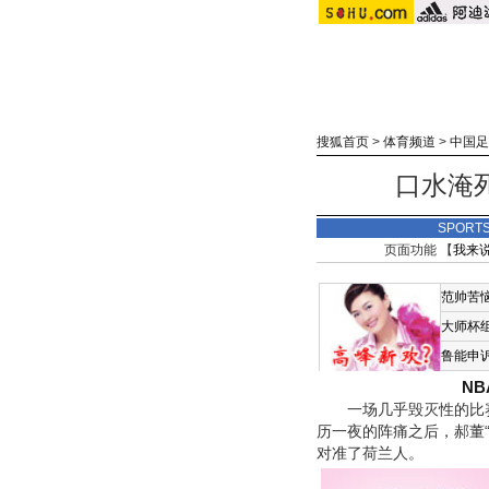
搜狐首页
>
体育频道
>
中国足
口水淹死
SPORT
页面功能 【
我来
范帅苦
大师杯
鲁能申
N
一场几乎毁灭性的比赛，
历一夜的阵痛之后，郝董“
对准了荷兰人。