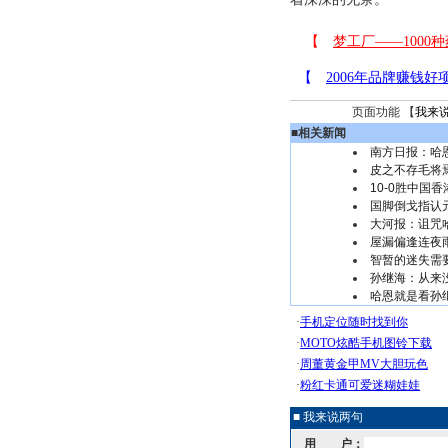
页面功能 【
我来
■
相关新闻
南方日报：哈
皮之不存毛将
10-0胜中国
国脚倒戈指认
大河报：诅咒
屋漏偏逢连夜雨
智暂的迷失需
孙继海：从来
哈恩就是看孙继
■ 我来说两句
用 户：