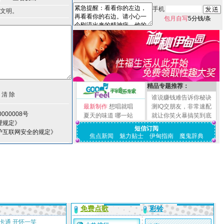
手机
文明。
包月自写
5分钱/条
精品专题推荐：
谁说赚钱难告诉你秘诀
最新制作
想唱就唱
测IQ交朋友，非常速配
000008号
夏天的味道
哪一站
就让你笑火暴搞笑到底
理规定》
短信订阅
护互联网安全的规定》
焦点新闻
魅力贴士
伊甸指南
魔鬼辞典