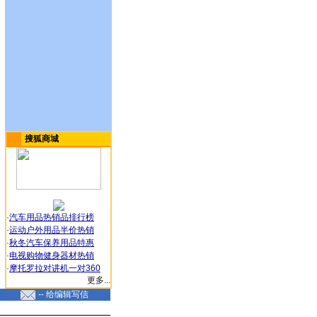
搜狐商城
·
汽车用品热销品排行榜
·
运动户外用品半价热销
·
秋冬汽车保养用品特惠
·
电视购物健身器材热销
·
摩托罗拉对讲机一对360
更多...
-- 给编辑写信