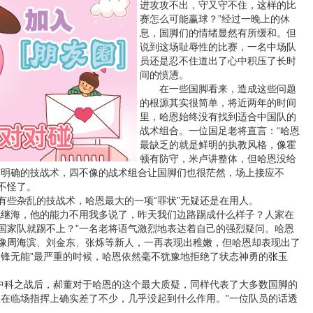
进攻攻不出，守又守不住，这样的比
赛怎么可能赢球？”经过一晚上的休
息，国脚们的情绪显然有所缓和。但
说到这场耻辱性的比赛，一名中场队
员还是忍不住道出了心中积压了长时
间的愤懑。
在一些国脚看来，造成这些问题
的根源其实很简单，将近两年的时间
里，哈恩始终没有找到适合中国队的
战术组合。一位国足老将直言：“哈恩
最缺乏的就是鲜明的执教风格，像霍
顿有防守，米卢讲整体，但哈恩没给
有明确的技战术，四不像的战术组合让国脚们也很茫然，场上接应不
不怪了。
杂乱的技战术，哈恩最大的一项“罪状”无疑还是在用人。
继海，他的能力不用我多说了，昨天我们边路踢成什么样子？人家在
国家队就踢不上？”一名老将语气激烈地表达着自己的强烈疑问。哈恩
像
周海滨
、刘金东、张烁等新人，一再表现出稚嫩，但哈恩却表现出了
“锋无能”最严重的时候，哈恩依然毫不犹豫地拒绝了状态神勇的
张玉
科之战后，郝董对于哈恩的这个最大质疑，同样代表了大多数国脚的
恩在临场指挥上确实差了不少，几乎没起到什么作用。”一位队员的话透