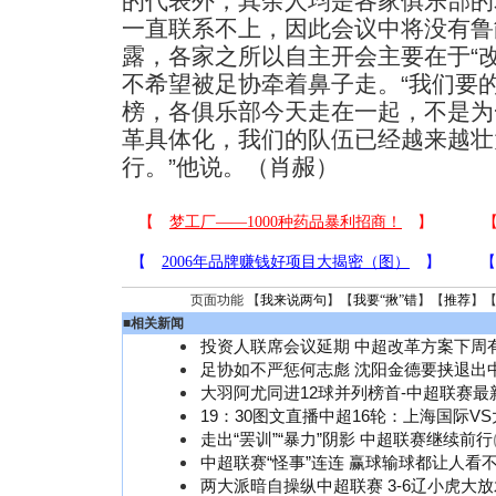
的代表外，其余人均是各家俱乐部的
一直联系不上，因此会议中将没有鲁
露，各家之所以自主开会主要在于“
不希望被足协牵着鼻子走。“我们要
榜，各俱乐部今天走在一起，不是为
革具体化，我们的队伍已经越来越壮
行。”他说。（
肖赧）
页面功能 【
我来说两句
】【
我要“揪”错
】【
推荐
】
■
相关新闻
投资人联席会议延期 中超改革方案下周
足协如不严惩何志彪 沈阳金德要挟退出中
大羽阿尤同进12球并列榜首-中超联赛最
19：30图文直播中超16轮：上海国际V
走出“罢训”“暴力”阴影 中超联赛继续前行
中超联赛“怪事”连连 赢球输球都让人看
两大派暗自操纵中超联赛 3-6辽小虎大