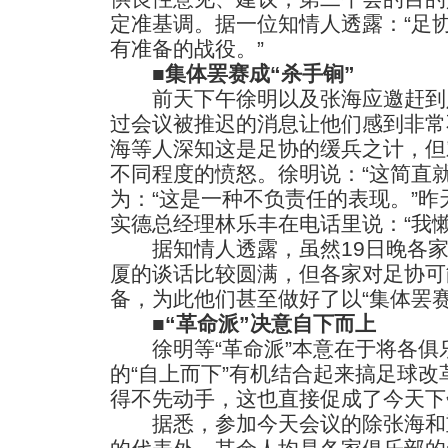
定准基调。据一位知情人透露：“足
有准备的战役。”
■
集体罢赛成“杀手锏”
前天下午徐明以及张海应邀赶到
过会议被推迟的消息让他们感到非常
海等人深知这是足协的缓兵之计，但
不同程度的愤怒。徐明说：“这简直
为：“这是一种不负责任的表现。”
实德总经理林乐丰在电话里说：“我
据知情人透露，虽然19日晚各家
厦的谈话比较圆满，但各家对足协可
备，为此他们甚至做好了以“集体罢赛
■“革命派”决意自下而上
徐明等“革命派”本意在于将各俱乐
的“自上而下”有机结合起来搞足球
得不先动手，这也直接促成了今天下
据悉，参加今天会议的除张海和