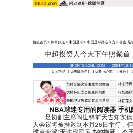
搜狐首页
>
体育频道
>
中国足球
>
中国足球路在何方
>
务虚·足
中超投资人今天下午照聚首
SPORTS.SOHU.COM 2004年10
页面功能 【
我来说两句
】【
我要“揪”错
】【
推荐
】
林志玲裸
范帅苦恼火箭唯麦蒂敢突破
大师杯组委会炮轰阿加西
张靓颖穿
鲁能申诉失败郑智全球禁赛
林忆莲女
NBA球迷专用的阅读器
手机
足协副主席阎世铎前天告知实德
人会议将被推迟到本月26日举行，
球革命派”无法容忍足协的拖延。今