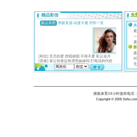
搜狐体育24小时值班电话：010
Copyright © 2005 Sohu.com I