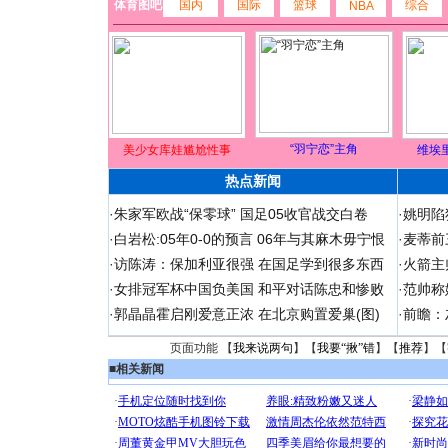
体育图吧
国内
国际
篮球
综合
NBA
“羽宁恋”主角
美少女库娃尴尬性事
维埃
热点新闻
·
朱家军欧战“保零球” 国足05收官战交白卷
·
姚明陷
·
白岩松:05年0-0的预言 06年与其麻木毋宁恨
·
麦蒂前
·
访陈涛：保加利亚很强 在国足学到很多东西
·
火箭主
·
女排冠军杯中国负美国 和平对话陈忠和惨败
·
范帅称
·
郭晶晶霍启刚爱意正浓 在北京购置爱巢(图)
·
前瞻：
页面功能 【
我来说两句
】【
我要“揪”错
】【
推荐
】【
■
相关新闻