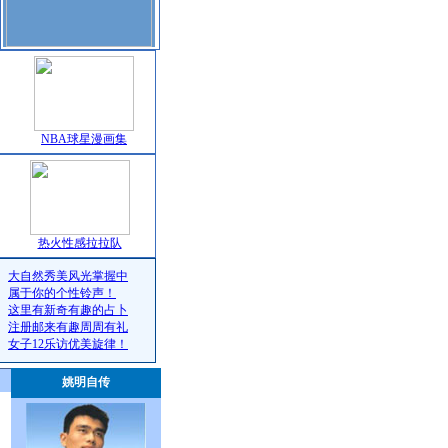
NBA球星漫画集
热火性感拉拉队
大自然秀美风光掌握中
属于你的个性铃声！
这里有新奇有趣的占卜
注册邮来有趣周周有礼
女子12乐访优美旋律！
姚明自传