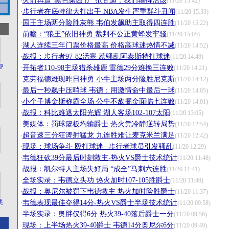
火箭再遭“黑色第四节” 范甘迪：我们输得活该
·
(11/20 15:42)
步行者在底特律大打出手 NBA发生严重群斗丑闻
·
(11/20 15:33)
国王主场两分险胜灰熊 韦伯发飙助主取得四连胜
·
(11/20 15:22)
前瞻：“狼王”依旧神勇 裁判不公正黄蜂发牢骚
·
(11/20 15:05)
湖人连续三年门票价格最高 价格高球迷热情不减
·
(11/20 14:52)
战报：步行者97-82活塞 惹骚乱阿泰斯特打球迷
·
(11/20 14:49)
P
开拓者110-98主场猎杀雄鹿 雷德29分难挽三连败
·
(11/20 14:21)
克劳福德难现昨日神勇 小牛主场两分险胜尼克斯
·
(11/20 14:12)
最后一秒飙中压哨球 韦德：用激情命中最后一球
·
(11/20 14:05)
小个子博金斯称霸全场 公牛不敌掘金面临七连败
·
(11/20 14:01)
战报：科比难遮太阳光辉 湖人客场102-107太阳
·
(11/20 13:05)
美媒体：罚球篮板均输爵士 热火凭冷静逆转局势
·
(11/20 12:54)
超音速三分狂涛射猛龙 九连胜难让麦克米兰满足
·
(11/20 12:42)
现场：球场争斗 殴打球迷--步行者球员引发骚乱
·
(11/20 12:29)
韦德狂砍39分最后时刻救主-热火VS爵士技术统计
·
(11/20 11:48)
战报：凯尔特人主场失好局 “成全”马刺六连胜
·
(11/20 11:41)
全场实录：韦德立头功 热火加时107-105胜爵士
·
(11/20 11:40)
战报：奥尼尔被罚下韦德救主 热火加时险胜爵士
·
(11/20 11:37)
奖
韦德表现最佳夺得14分-热火VS爵士半场技术统计
·
(11/20 09:58)
半场实录：奥胖仅得6分 热火39-40落后爵士一分
·
(11/20 09:56)
现场：上半场热火39-40爵士 韦德14分奥尼尔6分
·
(11/20 09:49)