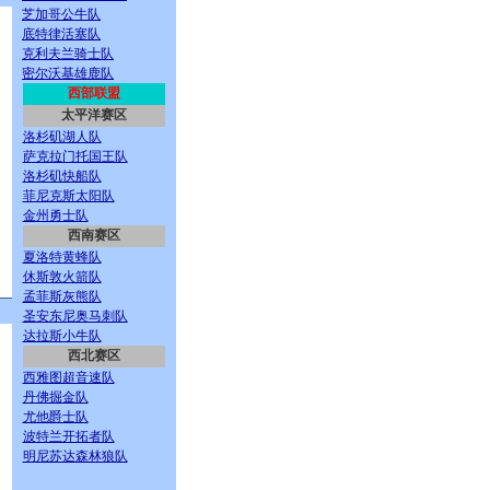
芝加哥公牛队
底特律活塞队
克利夫兰骑士队
密尔沃基雄鹿队
西部联盟
太平洋赛区
洛杉矶湖人队
萨克拉门托国王队
洛杉矶快船队
菲尼克斯太阳队
金州勇士队
西南赛区
夏洛特黄蜂队
休斯敦火箭队
孟菲斯灰熊队
圣安东尼奥马刺队
达拉斯小牛队
西北赛区
西雅图超音速队
丹佛掘金队
尤他爵士队
波特兰开拓者队
明尼苏达森林狼队