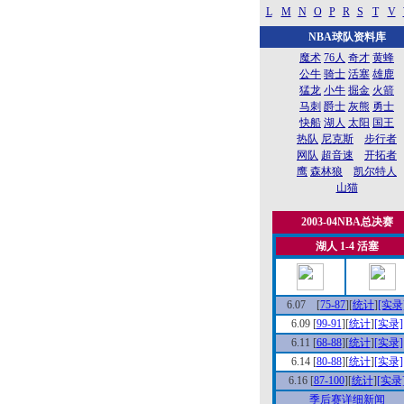
L
M
N
O
P
R
S
T
V
NBA球队资料库
魔术
76人
奇才
黄蜂
公牛
骑士
活塞
雄鹿
猛龙
小牛
掘金
火箭
马刺
爵士
灰熊
勇士
快船
湖人
太阳
国王
热队
尼克斯
步行者
网队
超音速
开拓者
鹰
森林狼
凯尔特人
山猫
2003-04NBA总决赛
湖人 1-4 活塞
6.07 [
75-87
][
统计
]
[实录
6.09 [
99-91
][
统计
]
[实录]
6.11 [
68-88
][
统计
]
[实录]
6.14 [
80-88
][
统计
]
[实录]
6.16 [
87-100
][
统计
]
[实录
季后赛详细新闻