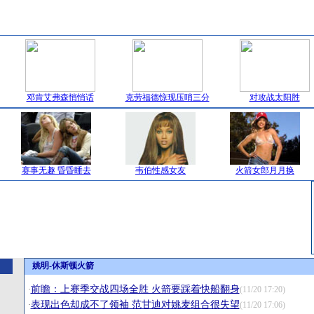
邓肯艾弗森悄悄话
克劳福德惊现压哨三分
对攻战太阳胜
赛事无趣 昏昏睡去
韦伯性感女友
火箭女郎月月换
姚明-休斯顿火箭
前瞻：上赛季交战四场全胜 火箭要踩着快船翻身
·
(11/20 17:20)
表现出色却成不了领袖 范甘迪对姚麦组合很失望
·
(11/20 17:06)