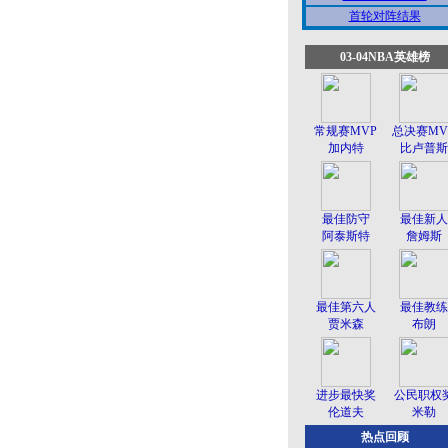
首轮对阵结果
03-04NBA英雄榜
常规赛MVP
总决赛MV
加内特
比卢普斯
最佳防守
最佳新人
阿泰斯特
詹姆斯
最佳第六人
最佳教练
贾米森
布朗
进步最快奖
公民职权
伦道夫
米勒
热点回顾