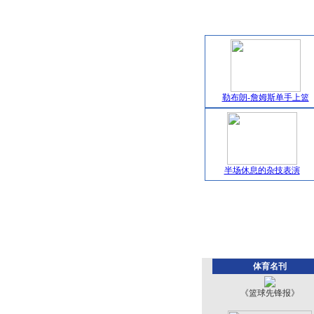
勒布朗-詹姆斯单手上篮
半场休息的杂技表演
体育名刊
《篮球先锋报》