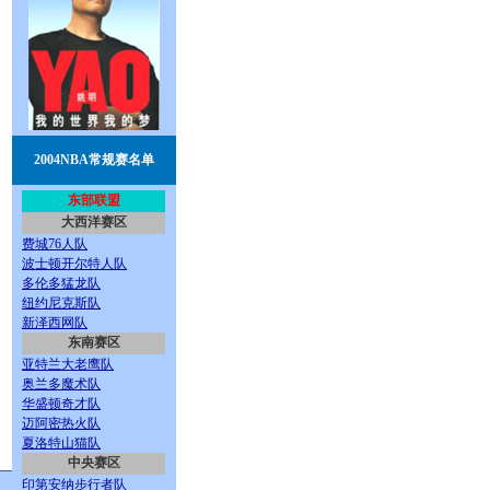
2004NBA常规赛名单
东部联盟
大西洋赛区
费城76人队
波士顿开尔特人队
多伦多猛龙队
纽约尼克斯队
新泽西网队
东南赛区
亚特兰大老鹰队
奥兰多魔术队
华盛顿奇才队
迈阿密热火队
夏洛特山猫队
中央赛区
印第安纳步行者队