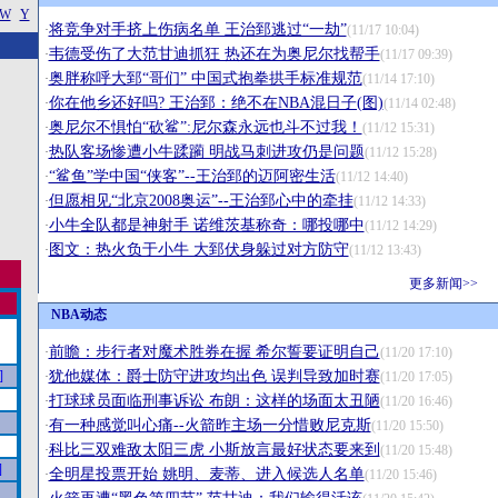
W
Y
将竞争对手挤上伤病名单 王治郅逃过“一劫”
·
(11/17 10:04)
韦德受伤了大范甘迪抓狂 热还在为奥尼尔找帮手
·
(11/17 09:39)
奥胖称呼大郅“哥们” 中国式抱拳拱手标准规范
·
(11/14 17:10)
你在他乡还好吗? 王治郅：绝不在NBA混日子(图)
·
(11/14 02:48)
奥尼尔不惧怕“砍鲨”:尼尔森永远也斗不过我！
·
(11/12 15:31)
热队客场惨遭小牛蹂躏 明战马刺进攻仍是问题
·
(11/12 15:28)
“鲨鱼”学中国“侠客”--王治郅的迈阿密生活
·
(11/12 14:40)
但愿相见“北京2008奥运”--王治郅心中的牵挂
·
(11/12 14:33)
小牛全队都是神射手 诺维茨基称奇：哪投哪中
·
(11/12 14:29)
图文：热火负于小牛 大郅伏身躲过对方防守
·
(11/12 13:43)
更多新闻>>
NBA动态
前瞻：步行者对魔术胜券在握 希尔誓要证明自己
·
(11/20 17:10)
]
犹他媒体：爵士防守进攻均出色 误判导致加时赛
·
(11/20 17:05)
打球球员面临刑事诉讼 布朗：这样的场面太丑陋
·
(11/20 16:46)
有一种感觉叫心痛--火箭昨主场一分惜败尼克斯
·
(11/20 15:50)
科比三双难敌太阳三虎 小斯放言最好状态要来到
·
(11/20 15:48)
]
全明星投票开始 姚明、麦蒂、进入候选人名单
·
(11/20 15:46)