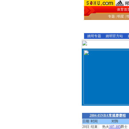
体育首
专题
|
明星
|
姚明专题
姚明官方站
活塞主场发生骚乱 热火
2004-05NBA常规赛赛程
日期
时间
对阵
20日
结束
热火
107-105
爵士