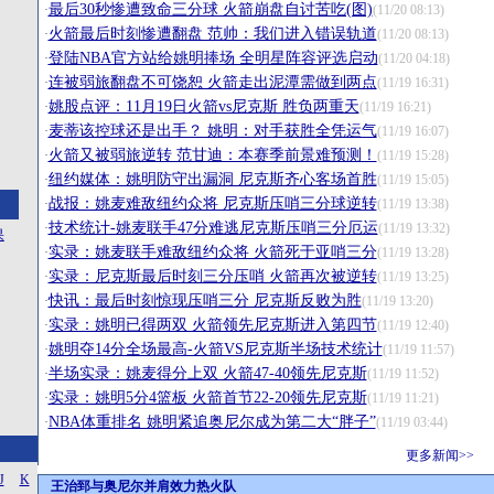
最后30秒惨遭致命三分球 火箭崩盘自讨苦吃(图)
·
(11/20 08:13)
火箭最后时刻惨遭翻盘 范帅：我们进入错误轨道
·
(11/20 08:13)
登陆NBA官方站给姚明捧场 全明星阵容评选启动
·
(11/20 04:18)
连被弱旅翻盘不可饶恕 火箭走出泥潭需做到两点
·
(11/19 16:31)
姚股点评：11月19日火箭vs尼克斯 胜负两重天
·
(11/19 16:21)
麦蒂该控球还是出手？ 姚明：对手获胜全凭运气
·
(11/19 16:07)
火箭又被弱旅逆转 范甘迪：本赛季前景难预测！
·
(11/19 15:28)
纽约媒体：姚明防守出漏洞 尼克斯齐心客场首胜
·
(11/19 15:05)
战报：姚麦难敌纽约众将 尼克斯压哨三分球逆转
·
(11/19 13:38)
技术统计-姚麦联手47分难逃尼克斯压哨三分厄运
·
(11/19 13:32)
果
实录：姚麦联手难敌纽约众将 火箭死于亚哨三分
·
(11/19 13:28)
实录：尼克斯最后时刻三分压哨 火箭再次被逆转
·
(11/19 13:25)
快讯：最后时刻惊现压哨三分 尼克斯反败为胜
·
(11/19 13:20)
实录：姚明已得两双 火箭领先尼克斯进入第四节
·
(11/19 12:40)
姚明夺14分全场最高-火箭VS尼克斯半场技术统计
·
(11/19 11:57)
半场实录：姚麦得分上双 火箭47-40领先尼克斯
·
(11/19 11:52)
实录：姚明5分4篮板 火箭首节22-20领先尼克斯
·
(11/19 11:21)
NBA体重排名 姚明紧追奥尼尔成为第二大“胖子”
·
(11/19 03:44)
更多新闻>>
J
K
王治郅与奥尼尔并肩效力热火队