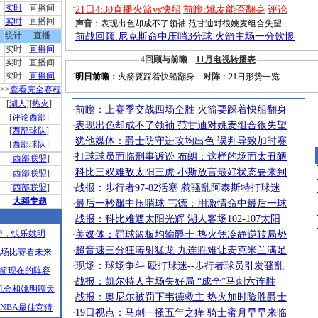
实时
直播间
·
21日4:30直播火箭vs快船
前瞻:姚麦能否翻身
评论
实时
直播间
声音
：
表现出色却成不了领袖 范甘迪对很姚麦组合失望
统计
直播
前战回顾:尼克斯命中压哨3分球 火箭主场一分饮恨
实时
直播间
4
回顾与前瞻
11月电视转播表
实时
直播间
·
实时
直播间
明日前瞻：
火箭要踩着快船翻身
对阵
：
21日形势一览
>>
查看完全赛程
[
湖人
][
热火
]
前瞻：上赛季交战四场全胜 火箭要踩着快船翻身
·
[
评论西部
]
表现出色却成不了领袖 范甘迪对姚麦组合很失望
·
[
西部球队
]
犹他媒体：爵士防守进攻均出色 误判导致加时赛
·
[
西部球队
]
打球球员面临刑事诉讼 布朗：这样的场面太丑陋
·
[
西部联盟
]
科比三双难敌太阳三虎 小斯放言最好状态要来到
·
[
西部联盟
]
[
西部联盟
]
战报：步行者97-82活塞 惹骚乱阿泰斯特打球迷
·
大郅专题
最后一秒飙中压哨球 韦德：用激情命中最后一球
·
战报：科比难遮太阳光辉 湖人客场102-107太阳
·
卢，快乐姚明
美媒体：罚球篮板均输爵士 热火凭冷静逆转局势
·
超音速三分狂涛射猛龙 九连胜难让麦克米兰满足
·
九场比赛看未来
现场：球场争斗 殴打球迷--步行者球员引发骚乱
·
箭现在的阵容
战报：凯尔特人主场失好局 “成全”马刺六连胜
·
机会和姚明聊天
战报：奥尼尔被罚下韦德救主 热火加时险胜爵士
·
NBA最佳竞猜
19日视点：马刺一搔五年之痒 骑士蜜月早早来临
·