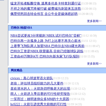
猛龙开拓者酝酿交换 逃离多伦多卡特拿到通行证
·
(11/20 08:13)
不祥之地的魔咒终被打破 破费城马刺迎来五连胜
·
(11/20 08:13)
佩贾愤怒回击转会传言 去公牛全是媒体瞎起哄
·
(11/20 08:13)
更多新闻>>
巴特尔-转战NBA
NBA尝试更改3分球规则 NBDL试行巴特尔“尝鲜”
·
(11/12 10:59)
巴特尔再一次孤身上路 为打上比赛不再关心薪水
·
(11/11 12:11)
上赛季飞翔队两人加盟NBA 巴特尔去NBA曙光再前
·
(11/11 09:47)
巴特尔工资是NBDL联盟最高 目前已经随球队训练
·
(11/11 09:43)
工资由40万降到4万 巴特尔向新东家飞行队报到
·
(11/10 15:35)
更多新闻>>
网友精品
civicex：真心球迷寄语火箭队
·
(11/20 12:23)
老徐：评估球员组织能力的几大要件
·
(11/20 12:13)
喜欢潜水的人：火箭急切呼唤老大的出现
·
(11/20 12:12)
雨人：火箭进入季后赛的可行性研究报告
·
(11/20 12:12)
一笑而过：姚明迷倒众多MM的十大原因
·
(11/19 14:33)
hc0222：火箭引进优秀大前锋的可行性
·
(11/19 14:33)