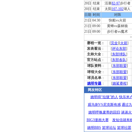
20日
结束
活塞
82-97
步行者
20日
结束
太阳
107-102
湖人
日期
时间
对阵
21日
04:30
快船vs火箭
21日
09:00
黄蜂vs森林狼
21日
09:00
步行者vs魔术
>
赛程一览：
[
完全
][
火箭
]
发表看法
：
[
评论东部
]
主帅大全
：
[
东部球队
]
官方站点
：
[
东部各队
]
球队资料
：
[
东部联盟
]
球馆大全
：
[
东部联盟
]
球员名单
：
[
东部联盟
]
姚明专题
：
[
姚鲨赛程
]
网友特区
姚明得“拉拢”的人
快乐米
观马刺VS尼克斯有感
通过
姚明呼唤麦蒂的回归
谈谈火
BIG3漫画大赛
发短信就有
姚明BBS
篮球论坛
篮球社团