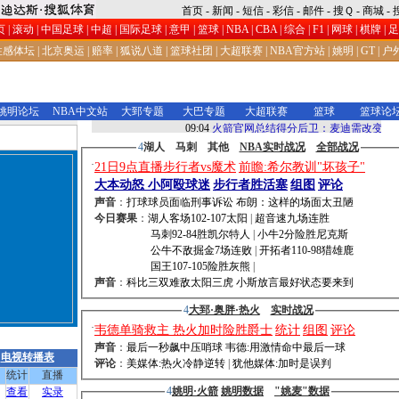
首页
-
新闻
-
短信
-
彩信
-
邮件
-
搜Ｑ
-
商城
-
页
|
滚动
|
中国足球
|
中超
|
国际足球
|
意甲
|
篮球
|
NBA
|
CBA
|
综合
|
F1
|
网球
|
棋牌
|
足
性感体坛
|
北京奥运
|
赔率
|
狐说八道
|
篮球社团
|
大超联赛
|
NBA官方站
|
姚明
|
GT
|
户
姚明论坛
NBA中文站
大郅专题
大巴专题
大超联赛
篮球
篮球论
4
湖人 马刺 其他
NBA实时战况
全部战况
·
21日9点直播步行者vs魔术
前瞻:希尔教训"坏孩子"
大本动怒 小阿殴球迷
步行者胜活塞
组图
评论
声音
：
打球球员面临刑事诉讼 布朗：这样的场面太丑陋
今日赛果
：
湖人客场102-107太阳
|
超音速九场连胜
马刺92-84胜凯尔特人
|
小牛2分险胜尼克斯
公牛不敌掘金7场连败
|
开拓者110-98猎雄鹿
国王107-105险胜灰熊
|
声音
：
科比三双难敌太阳三虎 小斯放言最好状态要来到
4
大郅·奥胖·热火
实时战况
·
韦德单骑救主 热火加时险胜爵士
统计
组图
评论
加时险胜爵士
声音
：
最后一秒飙中压哨球 韦德:用激情命中最后一球
电视转播表
评论
：
美媒体:热火冷静逆转
|
犹他媒体:加时是误判
统计
直播
4
姚明·火箭
姚明数据
"姚麦"数据
查看
实录