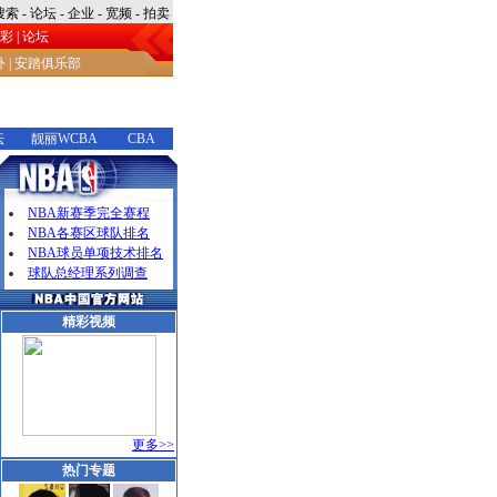
搜索
-
论坛
-
企业
-
宽频
-
拍卖
彩
|
论坛
外
|
安踏俱乐部
坛
靓丽WCBA
CBA
NBA新赛季完全赛程
NBA各赛区球队排名
NBA球员单项技术排名
球队总经理系列调查
精彩视频
更多>>
热门专题