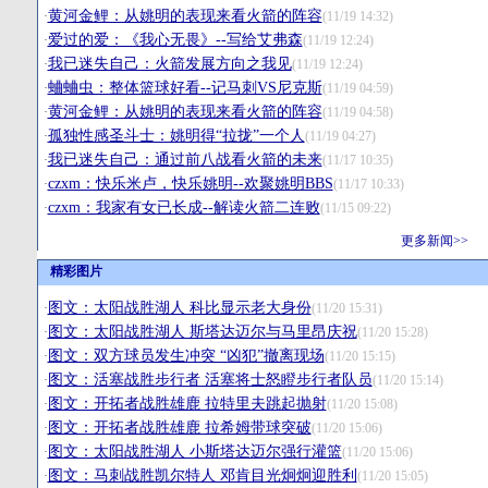
黄河金鲤：从姚明的表现来看火箭的阵容
·
(11/19 14:32)
爱过的爱：《我心无畏》--写给艾弗森
·
(11/19 12:24)
我已迷失自己：火箭发展方向之我见
·
(11/19 12:24)
蛐蛐虫：整体篮球好看--记马刺VS尼克斯
·
(11/19 04:59)
黄河金鲤：从姚明的表现来看火箭的阵容
·
(11/19 04:58)
孤独性感圣斗士：姚明得“拉拢”一个人
·
(11/19 04:27)
我已迷失自己：通过前八战看火箭的未来
·
(11/17 10:35)
czxm：快乐米卢，快乐姚明--欢聚姚明BBS
·
(11/17 10:33)
czxm：我家有女已长成--解读火箭二连败
·
(11/15 09:22)
更多新闻>>
精彩图片
图文：太阳战胜湖人 科比显示老大身份
·
(11/20 15:31)
图文：太阳战胜湖人 斯塔达迈尔与马里昂庆祝
·
(11/20 15:28)
图文：双方球员发生冲突 “凶犯”撤离现场
·
(11/20 15:15)
图文：活塞战胜步行者 活塞将士怒瞪步行者队员
·
(11/20 15:14)
图文：开拓者战胜雄鹿 拉特里夫跳起抛射
·
(11/20 15:08)
图文：开拓者战胜雄鹿 拉希姆带球突破
·
(11/20 15:06)
图文：太阳战胜湖人 小斯塔达迈尔强行灌篮
·
(11/20 15:06)
图文：马刺战胜凯尔特人 邓肯目光炯炯迎胜利
·
(11/20 15:05)