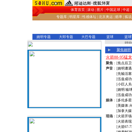
体育首页
|
滚动
|
图片
|
中国足球
|
中超
|
专题库
|
明星库
|
性感体坛
|
北京奥运
|
赔率
|
狐说
姚明专题
大郅专题
大巴专题
篮球
篮球
聚焦姚明
·
火箭88-95
聚焦
：[
焦点后卫
声音
：[
姚明遭遇
[
先输活塞
[
伍兹成功
[
小巨人关
[
姚明:输
[
伍兹成功
媒体
：[
多伦多星
[
美媒体:
[
加拿大媒
火箭战猛龙 姚明对垒加拿大飞人
现场
：[
火箭开场
[
火箭表现
[
火箭67-