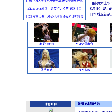
首届中国大学生男子篮球超级联赛隆重开幕
田卧勇太上场
·
adidas-sohu社团：聚英汇大招募
篮球社团
马刺101-8
·
日本后卫首战出
·
BIG3漫画大赛
发短信就有机会和姚明聊天
奥尼尔称雄
MM仍需磨合
凹凸有致
金发勾魂
姚明-休斯顿火箭
体育名刊