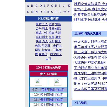
姚明次节未能得分-火
·
A
B
C
D
E
F
G
H
I
J
K
现场：上半时结束火箭表
·
L
M
N
O
P
R
S
T
V
W
Y
新赛季综合症困扰姚明
·
NBA球队资料库
姚明拿下4分3篮板-
·
魔术
76人
奇才
黄蜂
公牛
骑士
活塞
雄鹿
猛龙
小牛
掘金
火箭
王治郅-与热火队签约
马刺
爵士
灰熊
勇士
快船
湖人
太阳
国王
热火名单大郅榜上有名
·
热队
尼克斯
步行者
奥尼尔首次亮相大郅贡献
·
网队
超音速
开拓者
网上调查：你认为大
·
鹰
森林狼
凯尔特人
大郅迈阿密生存空间不
·
山猫
大郅迈阿密享受幸福生
·
2003-04NBA总决赛
王治郅想回北京打奥运
·
奥尼尔向王治郅学习中
·
湖人 1-4 活塞
奥尼尔向王治郅学习中
·
图文：热火客场74-8
·
热火击败卫冕冠军活塞
·
6.07 [
75-87
][
统计
]
[实录]
6.09 [
99-91
][
统计
]
[实录]
6.11 [
68-88
][
统计
]
[实录]
NBA动态
6.14 [
80-88
][
统计
]
[实录]