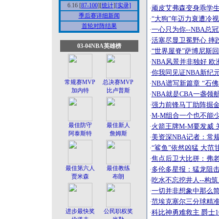
6.16 [
87-100
][
统计
]
[实录]
顽皮艾弗森变身乖学生
·
季后赛详细新闻
“大狗”年迈力衰遭冷视
·
首轮对阵结果
一心只为你--NBA总
·
活塞尽显卫冕野心 摔
·
03-04NBA英雄榜
“世界屋脊”萨博尼斯回
·
NBA风景并非独好 
·
你我同见证NBA新纪
·
常规赛MVP
总决赛MVP
NBA谱写新篇章 “石
·
加内特
比卢普斯
NBA就是CBA一盏领
·
强力前锋马丁助阵掘金
·
M-M组合一个也不能
·
最佳防守
最佳新人
火箭王牌M-M要发威 
·
阿泰斯特
詹姆斯
美资深NBA记者：常
·
“鲨鱼”依然凶猛 大
·
焦点后卫大比拼：弗老
·
最佳第六人
最佳教练
多伦多星报：猛龙阻击
·
贾米森
布朗
吃水不忘挖井人--构
·
一切并非想象中那么简
·
范埃克塞尔三分球精准保
·
进步最快奖
公民职权奖
科比神勇难救主 爵士1
·