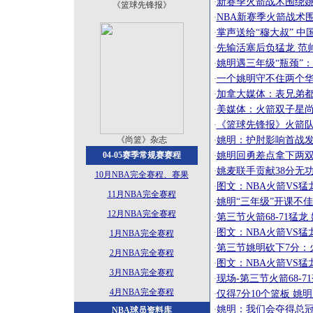
新赛季火箭战术围绕姚
·
《篮球先锋报》
NBA新赛季火箭战术
·
掌声送给“穆大叔” 
·
先输活塞后负猛龙 范
·
姚明遇三年级“瓶颈”
·
一个姚明守不住两个华
·
加拿大媒体：表兄弟都
·
美媒体：火箭双子星尚
·
《篮球先锋报》火箭队
·
姚明：护肘影响首战发
《尚篮》杂志
·
姚明回勇差点拿下两双
04-05赛季常规赛赛程
·
姚麦联手贡献38分无功
·
10月NBA完全赛程、赛果
图文：NBA火箭VS猛
·
11月NBA完全赛程
姚明“三年级”开课不佳
·
12月NBA完全赛程
第三节火箭68-71猛
·
图文：NBA火箭VS猛
·
1月NBA完全赛程
第三节姚明砍下7分：
·
2月NBA完全赛程
图文：NBA火箭VS猛
·
3月NBA完全赛程
现场-第三节火箭68-
·
4月NBA完全赛程
仅得7分10个篮板 姚
·
姚明：我们会夺得总冠
·
NBA球员资料库