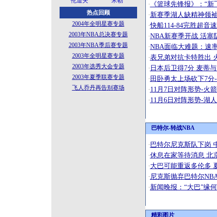
伦道夫
米勒
《篮球先锋报》：“新
·
热点回顾
新赛季湖人缺精神领袖
·
2004年全明星赛专题
快船114-84完胜超
·
2003年NBA总决赛专题
NBA新赛季开战 活
·
2003年NBA季后赛专题
NBA面临大难题：速
·
2003年全明星赛专题
表兄弟对抗卡特胜出 
·
2003年选秀大会专题
日本后卫得7分 麦蒂与
·
2003年夏季联赛专题
田卧勇太上场砍下7分
·
飞人乔丹再告别赛场
11月7日对阵形势-火
·
11月6日对阵形势-湖
·
巴特尔-转战NBA
巴特尔尼克斯队下岗 
·
休息在家等待消息 北
·
大巴可能重返多伦多 
·
尼克斯抛弃巴特尔NBA
·
新闻晚报：“大巴”缘
·
精彩图片