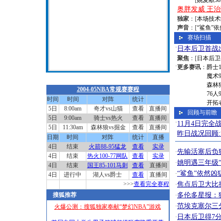
[
姚麦献3
奥胖发威 王治
独家
：[
本场技术
声音
：[
“鲨鱼”
赛场扫描
·
日本后卫首战
聚焦
：[
日本后卫
·
更多赛讯
：
爵士1
魔术9
热火灼烧篮网 奥尼尔双手扣篮
森林狼
2004-05NBA常规赛赛程
76人
时间
时间
对阵
统计
开拓者
5日
8:00am
奇才vs山猫
查看
直播间
回顾与前瞻
5日
9:00am
骑士vs热火
查看
直播间
·
11月4日完全
5日
11:30am
森林狼vs掘金
查看
直播间
昨日战况回顾
日期
时间
对阵
统计
直播
4日
结束
火箭88-95猛龙
查看
实录
先输活塞后负
·
4日
结束
热火100-77网队
查看
实录
姚明遇三年级
·
4日
结束
国王85-101马刺
查看
直播间
“鲨鱼”依然
·
4日
进行中
湖人vs爵士
查看
直播间
>>>
查看完全赛程
焦点后卫大比
·
搜狐推荐
多伦多星报：
·
范埃克塞尔三分
·
火爆公测：搜狐独家奉献“梦幻NBA”游戏
日本后卫得7分
·